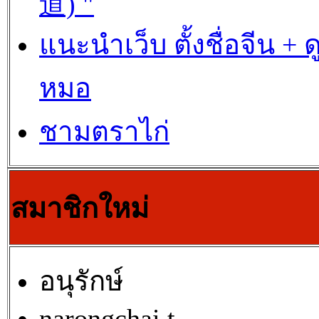
道) "
แนะนำเว็บ ตั้งชื่อจีน + ด
หมอ
ชามตราไก่
สมาชิกใหม่
อนุรักษ์
narongchai t