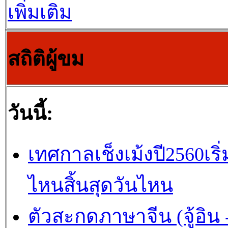
เพิ่มเติม
สถิติผู้ขม
วันนี้:
เทศกาลเช็งเม้งปี2560เริ่
ไหนสิ้นสุดวันไหน
ตัวสะกดภาษาจีน (จู้อิน -