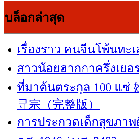
บล็อกล่าสุด
เรื่องราว คนจีนโพ้นทะเ
สาวน้อยฮากกาครึ่งเยอร
ที่มาต้นตระกูล 100 แซ
寻宗（完整版）
การประกวดเด็กสุขภาพด