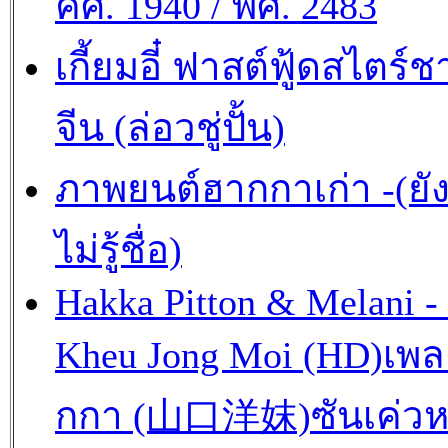
คศ. 1940 / พศ. 2483
เกี้ยมอี๋ ฟาสต์ฟู้ดสไตร์ช
จีน (ล่อวชู่ปั้น)
ภาพยนต์ฮากกาเก่า -(ยั
ไม่รู้ชื่อ)
Hakka Pitton & Melani -
Kheu Jong Moi (HD)เพ
กกา (山口洋妺)ซันเค่วห