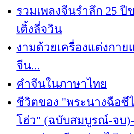
รวมเพลงจีนรำลึก 25 ปี
เติ้งลี่จวิน
งามด้วยเครื่องแต่งกาย
จีน...
คำจีนในภาษาไทย
ชีวิตของ "พระนางฉือซีไ
โฮ่ว" (ฉบับสมบูรณ์-จบ)