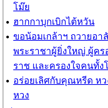
โม๊ย
ฮากกาบุกเบิกไต้หวัน
ขอน้อมเกล้าฯ ถวายอาล
พระราชาผู้ยิ่งใหญ่ ผู้คร
ราช และครองใจคนทั้ง
อร่อยเลิศกับคุณหรีด หวง
หวง