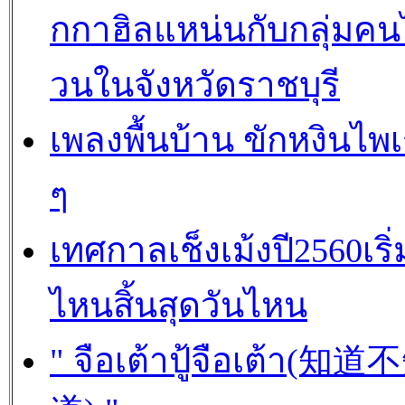
กกาฮิลแหน่นกับกลุ่มค
วนในจังหวัดราชบุรี
เพลงพื้นบ้าน ขักหงินไพ
ๆ
เทศกาลเช็งเม้งปี2560เริ่
ไหนสิ้นสุดวันไหน
" จือเต้าปู้จือเต้า(知道