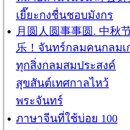
เยี๊ยะกงชื่นชอบมังกร
月圆人圆事事圆. 中秋
乐！จันทร์กลมคนกลมเก
ทุกสิ่งกลมสมประสงค์
สุขสันต์เทศกาลไหว้
พระจันทร์
ภาษาจีนที่ใช้บ่อย 100