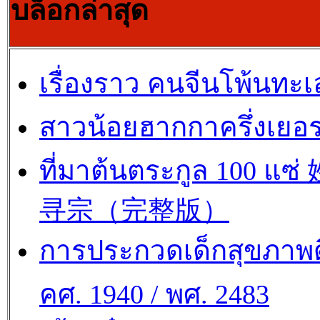
บล็อกล่าสุด
เรื่องราว คนจีนโพ้นทะเ
สาวน้อยฮากกาครึ่งเยอร
ที่มาต้นตระกูล 100 แซ
寻宗（完整版）
การประกวดเด็กสุขภาพด
คศ. 1940 / พศ. 2483