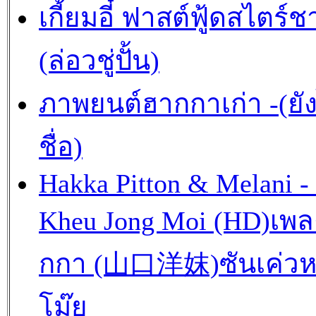
เกี้ยมอี๋ ฟาสต์ฟู้ดสไตร์
(ล่อวชู่ปั้น)
ภาพยนต์ฮากกาเก่า -(ยังไ
ชื่อ)
Hakka Pitton & Melani -
Kheu Jong Moi (HD)เพ
กกา (山口洋妺)ซันเค่วห
โม๊ย