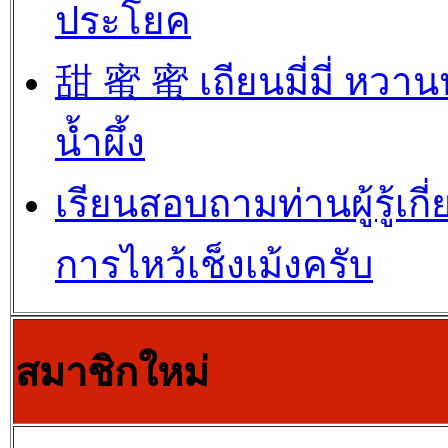
ประโยค
甜 蜜 蜜 เถียนมี่มี่ หวา
น้ำผึ้ง
เรียนสอบถามท่านผู้รู้เกี่
การไหว้เช็งเม้งครับ
สมาชิกใหม่