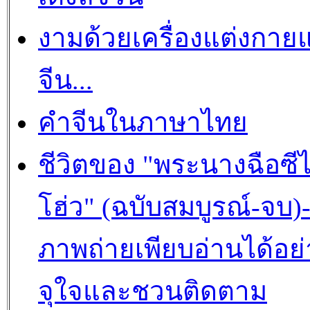
งามด้วยเครื่องแต่งกาย
จีน...
คำจีนในภาษาไทย
ชีวิตของ "พระนางฉือซีไ
โฮ่ว" (ฉบับสมบูรณ์-จบ)
ภาพถ่ายเพียบอ่านได้อย่
จุใจและชวนติดตาม