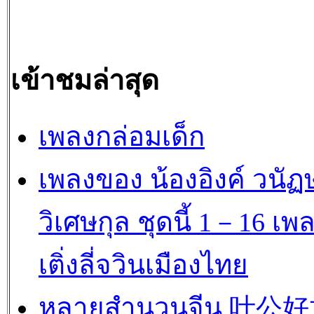
เข้าชมล่าสุด
เพลงกล่อมเด็ก
เพลงของ น้องอิงค์ วนั
วิเศษกุล ชุดนี้ 1－16 เพ
เติ่งลี่จวินเมืองไทย
หลายสำนวนจีน 叶公好