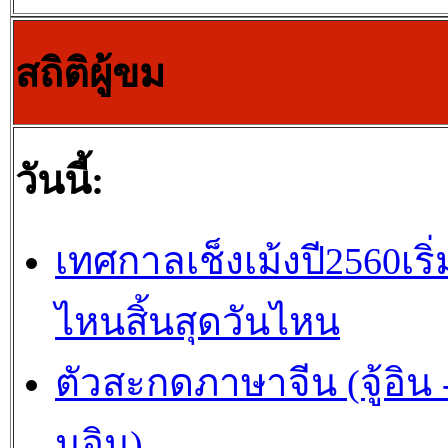
สถิติผู้ขม
วันนี้:
เทศกาลเช็งเม้งปี2560เริ่
ไหนสิ้นสุดวันไหน
ตัวสะกดภาษาจีน (จู้อิน -
นอิน)