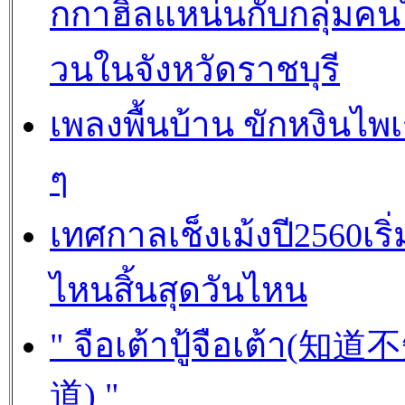
กกาฮิลแหน่นกับกลุ่มค
วนในจังหวัดราชบุรี
เพลงพื้นบ้าน ขักหงินไพ
ๆ
เทศกาลเช็งเม้งปี2560เริ่
ไหนสิ้นสุดวันไหน
" จือเต้าปู้จือเต้า(知道
道) "