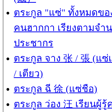
ตระกูล "แซ่" ทั้งหมดขอ
คนฮากกา เรียงตามจำ
ประชากร
ตระกูล จาง 张 / 張 (แซ่เ
/ เตียว)
ตระกูล ฉี 徐 (แซ่ชือ)
ตระกูล ว่อง 汪 เรียนผู้รู้