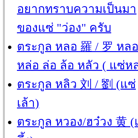
อยากทราบความเป็นมา
ของแซ่ "ว่อง" ครับ
ตระกูล หลอ 羅 / 罗 หล
หล่อ ล่อ ล้อ หลัว ( แซ่ห
ตระกูล หลิว 刘 / 劉 (แซ่
เล้า)
ตระกูล หวอง/ฮว๋วง 黄 (