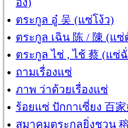
อึ้ง)
ตระกูล อู๋ 吴 (แซ่โง้ว)
ตระกูล เฉิน 陈 / 陳 (แซ่ตั
ตระกูล ไช่ , ไช้ 蔡 (แซ่ฉั
ถามเรื่องแซ่
ภาพ ว่าด้วยเรื่องแซ่
ร้อยแซ่ ปักกาเซี่ยง 百
สมาคมตระกูลยิ่งชวน