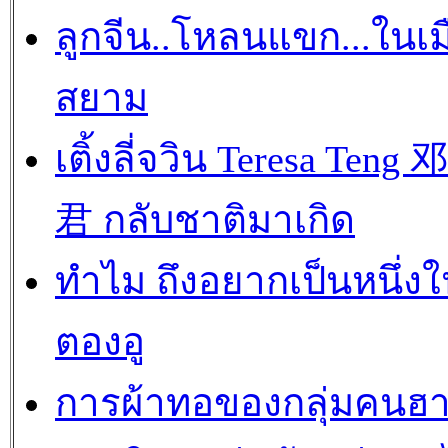
ลูกจีน..โหลนแขก...ในเม
สยาม
เติ้งลี่จวิน Teresa Teng
君 กลับชาติมาเกิด
ทำไม ถึงอยากเป็นหนึ่ง
ตองอู
การผ้าทอของกลุ่มคนฮ