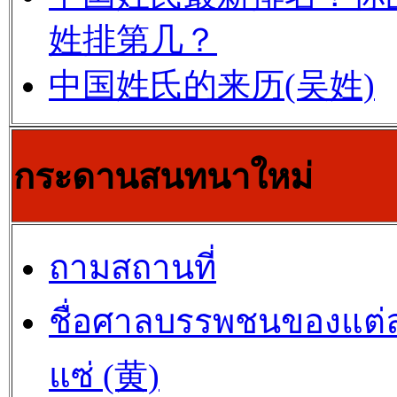
姓排第几？
中国姓氏的来历(吴姓)
กระดานสนทนาใหม่
ถามสถานที่
ชื่อศาลบรรพชนของแต่
แซ่ (黄)