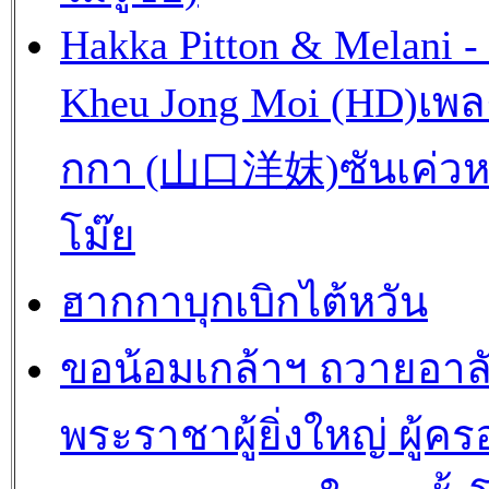
Hakka Pitton & Melani -
Kheu Jong Moi (HD)เพ
กกา (山口洋妺)ซันเค่วห
โม๊ย
ฮากกาบุกเบิกไต้หวัน
ขอน้อมเกล้าฯ ถวายอาล
พระราชาผู้ยิ่งใหญ่ ผู้คร