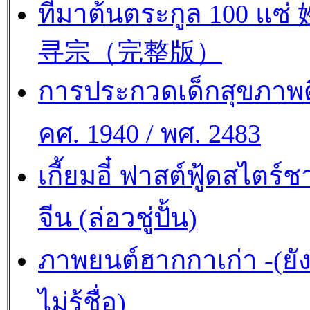
ที่มาต้นตระกูล 100 แซ
寻宗（完整版）
การประกวดเด็กสุขภาพด
คศ. 1940 / พศ. 2483
เกี้ยมอี๋ ฟาสต์ฟู้ดสไตร์ช
จีน (ล่อวชู่ปั้น)
ภาพยนต์ฮากกาเก่า -(ยั
ไม่รู้ชื่อ)