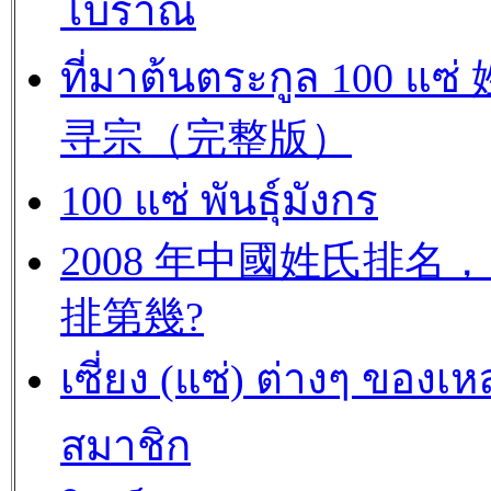
โบราณ
ที่มาต้นตระกูล 100 แซ
寻宗（完整版）
100 แซ่ พันธุ์มังกร
2008 年中國姓氏排名，
排第幾?
เซี่ยง (แซ่) ต่างๆ ของเห
สมาชิก