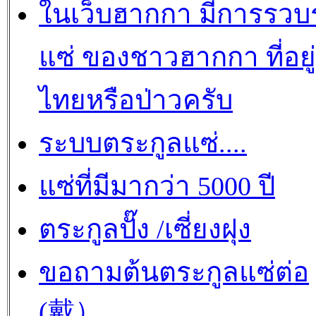
ในเว็บฮากกา มีการรว
แซ่ ของชาวฮากกา ที่อยู
ไทยหรือป่าวครับ
ระบบตระกูลแซ่....
แซ่ที่มีมากว่า 5000 ปี
ตระกูลปั๊ง /เซี่ยงฝุง
ขอถามต้นตระกูลแซ่ต่อ
(戴）