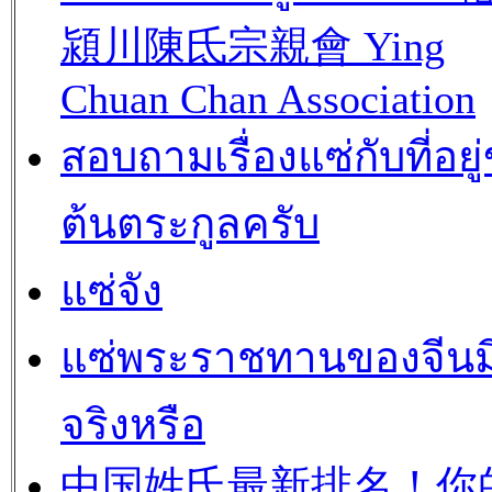
潁川陳氐宗親會 Ying
Chuan Chan Association
สอบถามเรื่องแซ่กับที่อยู
ต้นตระกูลครับ
แซ่จัง
แซ่พระราชทานของจีนม
จริงหรือ
中国姓氏最新排名！你