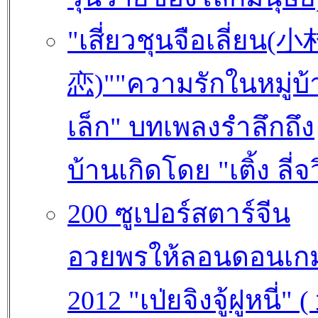
"เสี่ยวชุนจือเลี่ยน
恋)""ความรักในหมู่บ้
เล็ก" บทเพลงรำลึกถึง
บ้านเกิดโดย "เติ้ง ลี่จ
200 ซูเปอร์สตาร์จีน
อวยพรให้ลอนดอนเกม
2012 "เป่ยจิงจู้ฝูหนี่" 