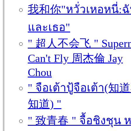
我和你"หวั่วเหอหนี่:ฉ
และเธอ"
" 超人不会飞 " Super
Can't Fly 周杰倫 Jay
Chou
" จือเต้าปู้จือเต้า(
知道) "
" 致青春 " จื้อชิงชุน ห