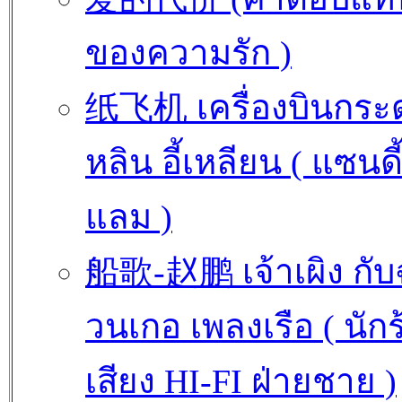
ของความรัก )
纸飞机 เครื่องบินกระ
หลิน อี้เหลียน ( แซนดี
แลม )
船歌-赵鹏 เจ้าเผิง กับ
วนเกอ เพลงเรือ ( นักร
เสียง HI-FI ฝ่ายชาย )