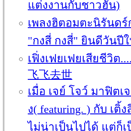
แต่งงานกับชาวฮั่น)
เพลงฮิตอมตะนิรันดร
"กงสี่ กงสี่" ยินดีวันปี
เฟิ่งเฟยเฟยเสียชีวิต..
飞飞去世
เมื่อ เจย์ โจว์ มาฟิตเจอ
ง( featuring. ) กับ เติ้งล
ไม่น่าเป็นไปได้ แต่ก็เ