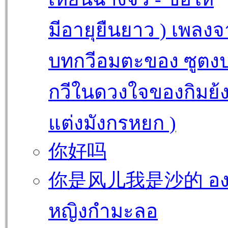
มีอายุยืนยาว ) เพลง
บทกวีอมตะของ ซูตงป
กวีในดวงใจของกิมย้ง 
แต่งมังกรหยก )
你好吗
你是风儿我是沙的 องค
หญิงกำมะลอ