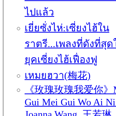
ไปแล้ว
เยี่ยซั่งไห่:เซี่ยงไฮ้ใน
ราตรี...เพลงที่ดังที่สุ
ยุคเซี่ยงไฮ้เฟื่องฟู
เหมยฮวา(梅花)
《玫瑰玫瑰我爱你》M
Gui Mei Gui Wo Ai Ni
Joanna Wang, 王若琳