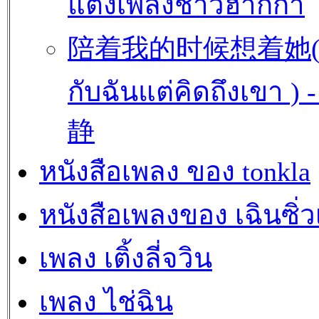
แต่งเพลงชาวฮากกา
陪着我的时候想着她( อ
กับฉันแต่คิดถึงเขา ) 
静
หนังสือเพลง ของ tonkla
หนังสือเพลงของ เฉินซิ่
เพลง เติ้งลี่จวิน
เพลง ไช่ฉิน