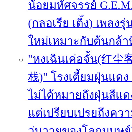
น้อยมหัศจรรย์ G.E.M
(กลอเรีย เติ้ง) เพลงรุ่
ใหม่เหมาะกับต้นกล้าที
"หงเฉินเค่อจั้น(红尘
栈)" โรงเตี้ยมฝุ่นแดง (
ไม่ได้หมายถึงฝุ่นสีแด
แต่เปรียบเปรยถึงคว
วุ่นวายของโลกมนุษย์