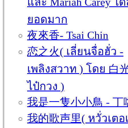
และ Mariah Carey ได้
ยอดมาก
夜來香- Tsai Chin
恋之火( เลี่ยนจื่อฮั่ว -
เพลิงสวาท ) โดย 白
ไป๋กวง )
我是一隻小小鳥 - 丁
我的歌声里( หวั่วเตอ