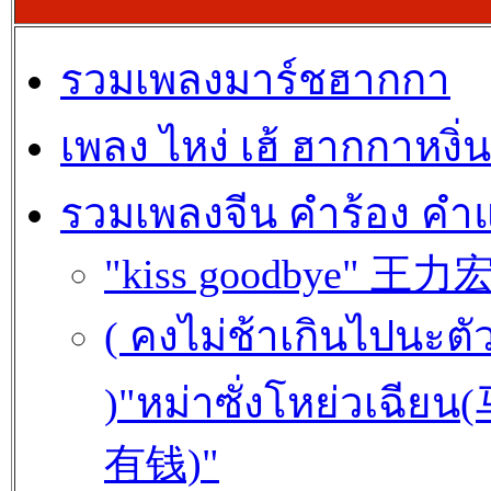
รวมเพลงมาร์ชฮากกา
เพลง ไหง่ เฮ้ ฮากกาหงิ่น
รวมเพลงจีน คำร้อง คำ
"kiss goodbye" 王力
( คงไม่ช้าเกินไปนะตั
)"หม่าซั่งโหย่วเฉีย
有钱)"