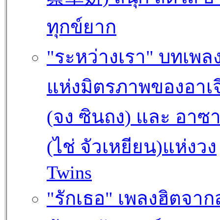
ทุกข์ยาก
"ระหว่างเรา" บทเพล
แห่งมิตรภาพของอาเจ
(จง ซินถง) และ อาซ
(ไช่ จัวเหยียน)แห่งวง
Twins
"รักเธอ" เพลงฮิตจา