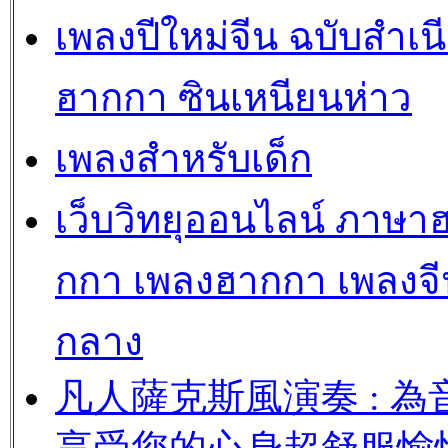
เพลงปีใหม่จีน ฉบับสำเน
ฮากกา ซินเหนียนห่าว
เพลงสำหรับเด็ก
เว็บวิทยุออนไลน์ ภาษา
กกา เพลงฮากกา เพลงจี
กลาง
凡人薩克斯風演奏 : 為