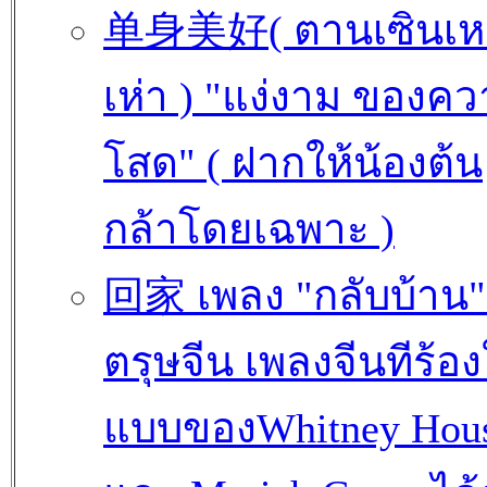
单身美好( ตานเซินเห
เห่า ) "แง่งาม ของค
โสด" ( ฝากให้น้องต้น
กล้าโดยเฉพาะ )
回家 เพลง "กลับบ้าน" 
ตรุษจีน เพลงจีนทีร้อ
แบบของWhitney Hou