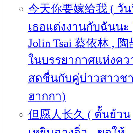
今天你要嫁给我 ( วันนี
เธอแต่งงานกับฉันนะ 
Jolin Tsai 蔡依林 , 陶
ในบรรยากาศแห่งคว
สดชื่นกับคู่บ่าวสาวช
ฮากกา)
但愿人长久 ( ตั้นย้วน
เหยินฉางจิ่ว - ขอให้