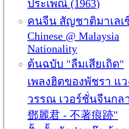
ประเพณี (1963)
คนจีน สัญชาติมาเลเซ
Chinese @ Malaysia
Nationality
ต้นฉบับ "ลืมเสียเถิด"
เพลงฮิตของพัชรา แว
วรรณ เวอร์ชั่นจีนกลา
鄧麗君 - 不著痕跡"