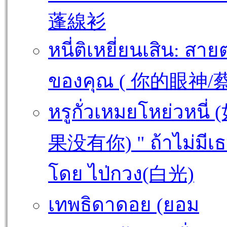
蓬線衫
หนี่ติเหยี่ยนเสิน: สาย
ของคุณ ( 你的眼神/
หรูกั่วเหมยโหย่วหนี่ 
果没有你) " ถ้าไม่มีเธ
โดย ไป่กวง(白光)
เทพธิดาดอย (ยอม