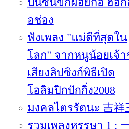
ปั้นซั้นขักฝอยก๊อ ฮ้อก
อช่อง
ฟังเพลง "แม่ดีที่สุดใน
โลก" จากหนูน้อยเจ้
เสียงลิปซิงก์พิธีเปิด
โอลิมปิกปักกิ่ง2008
มงคลไตรรัตนะ 吉
รวมเพลงหรรษา 1 :