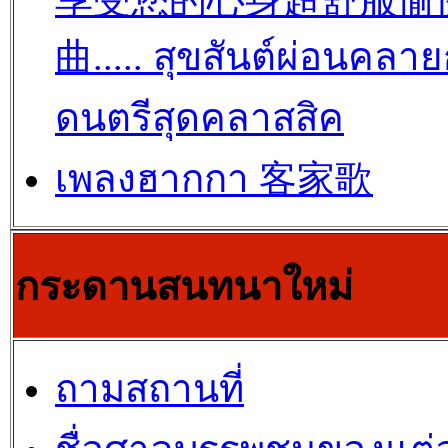
享受您的心身超舒服愉
曲..... สุขสันต์ผ่อนคลาย
ดนตรีสุดคลาสสิค
เพลงฮากกา 客家歌
กระดานสนทนาใหม่
ถามสถานที่