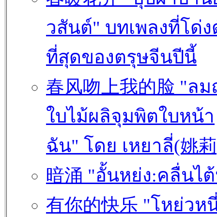
วสันต์" บทเพลงที่โด่ง
ที่สุดของตรุษจีนปีนี้
春风吻上我的脸 "ลมฤ
ใบไม้ผลิจุมพิตใบหน้า
ฉัน" โดย เหยาลี่(姚莉
暗涌 "อั้นหย่ง:คลื่นไต้
有你的快乐 "โหย่วหนี