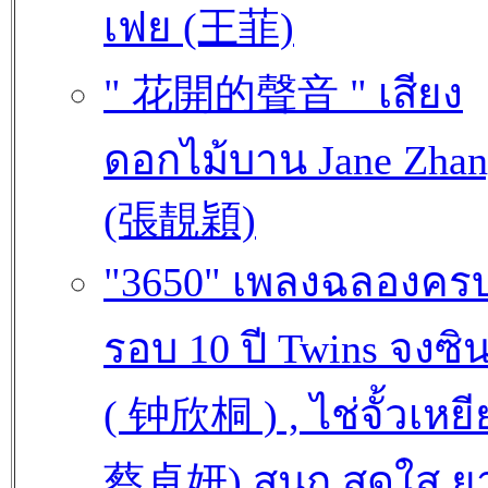
เฟย (王菲)
" 花開的聲音 " เสียง
ดอกไม้บาน Jane Zha
(張靚穎)
"3650" เพลงฉลองคร
รอบ 10 ปี Twins จงซิ
( 钟欣桐 ) , ไช่จั้วเหยี
蔡卓妍) สนุก สดใส ย