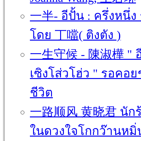
一半- อีปั้น : ครึ่งหนึ่ง
โดย 丁噹( ติงตัง )
一生守候 - 陳淑樺 " อ
เซิงโส่วโฮ่ว " รอคอยช
ชีวิต
一路顺风 黄晓君 นักร้
ในดวงใจโกกว๊านหมิ่