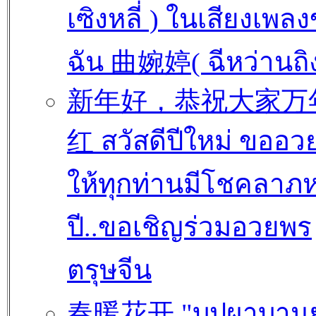
เซิงหลี่ ) ในเสียงเพล
ฉัน 曲婉婷( ฉีหว่านถิง
新年好，恭祝大家万
红 สวัสดีปีใหม่ ขออว
ให้ทุกท่านมีโชคลาภห
ปี..ขอเชิญร่วมอวยพร
ตรุษจีน
春暖花开 "บุปผาบาน