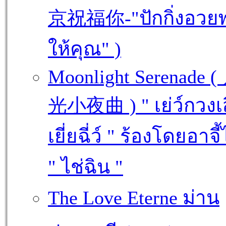
京祝福你-"ปักกิ่งอวย
ให้คุณ" )
Moonlight Serenade (
光小夜曲 ) " เย่ว์กวงเส
เยี่ยฉี่ว์ " ร้องโดยอาจี้
" ไช่ฉิน "
The Love Eterne ม่าน