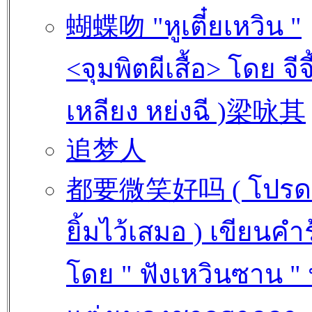
蝴蝶吻 "หูเตี๋ยเหวิน "
<จุมพิตผีเสื้อ> โดย จีจี้
เหลียง หย่งฉี )梁咏其
追梦人
都要微笑好吗 ( โปรด
ยิ้มไว้เสมอ ) เขียนคำ
โดย " ฟังเหวินซาน " 