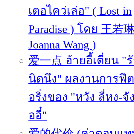
เตอไคว่เล่อ" ( Lost in
Paradise ) โดย 王若琳
Joanna Wang )
爱一点 อ้ายอี้เตี่ยน "ร
นิดนึง" ผลงานการฟีต
อริ่งของ "หวัง ลี่หง-จัง 
ออี๋"
爱的代价 (ค่าตอบแท