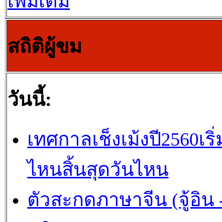
เพิ่มเติม
สถิติผู้ขม
วันนี้:
เทศกาลเช็งเม้งปี2560เริ่
ไหนสิ้นสุดวันไหน
ตัวสะกดภาษาจีน (จู้อิน -