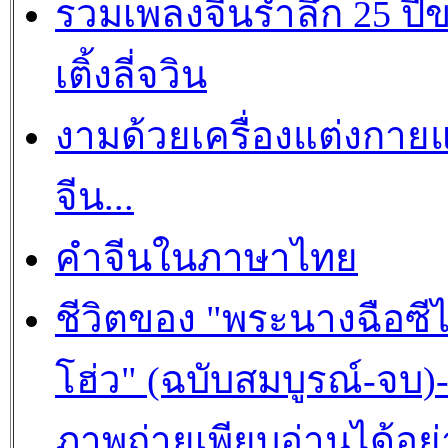
รวมเพลงจีนรำลึก 25 ปี
เติ้งลี่จวิน
งามด้วยเครื่องแต่งกาย
จีน...
คำจีนในภาษาไทย
ชีวิตของ "พระนางฉือซีไ
โฮ่ว" (ฉบับสมบูรณ์-จบ)
ภาพถ่ายเพียบอ่านได้อย่