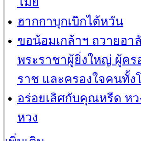
โม๊ย
ฮากกาบุกเบิกไต้หวัน
ขอน้อมเกล้าฯ ถวายอาล
พระราชาผู้ยิ่งใหญ่ ผู้คร
ราช และครองใจคนทั้ง
อร่อยเลิศกับคุณหรีด หวง
หวง