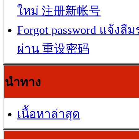
ใหม่ 注册新帐号
Forgot password แจ้งลืม
ผ่าน 重设密码
นำทาง
เนื้อหาล่าสุด