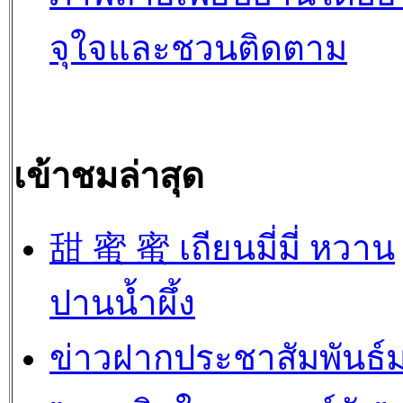
จุใจและชวนติดตาม
เข้าชมล่าสุด
甜 蜜 蜜 เถียนมี่มี่ หวาน
ปานน้ำผึ้ง
ข่าวฝากประชาสัมพันธ์