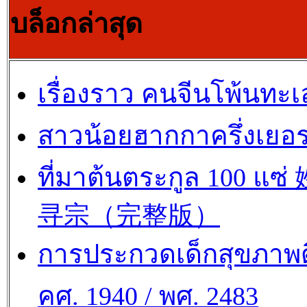
บล็อกล่าสุด
เรื่องราว คนจีนโพ้นทะเ
สาวน้อยฮากกาครึ่งเยอร
ที่มาต้นตระกูล 100 แซ
寻宗（完整版）
การประกวดเด็กสุขภาพด
คศ. 1940 / พศ. 2483