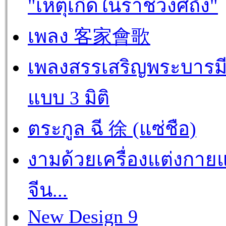
"เหตุเกิดในราชวงศ์ถัง"
เพลง 客家會歌
เพลงสรรเสริญพระบารม
แบบ 3 มิติ
ตระกูล ฉี 徐 (แซ่ชือ)
งามด้วยเครื่องแต่งกาย
จีน...
New Design 9