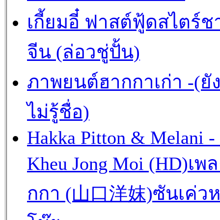
เกี้ยมอี๋ ฟาสต์ฟู้ดสไตร์ช
จีน (ล่อวชู่ปั้น)
ภาพยนต์ฮากกาเก่า -(ยั
ไม่รู้ชื่อ)
Hakka Pitton & Melani -
Kheu Jong Moi (HD)เพ
กกา (山口洋妺)ซันเค่วห