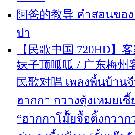
阿爸的教导 คำสอนของ
ปา
【民歌中国 720HD】
妹子顶呱呱 / 广东梅州
民歌对唱 เพลงพื้นบ้านจ
ฮากกา กวางตุ้งเหมยเซี้
“ฮากกาโม๊้ยจื้อติ้งกวาก