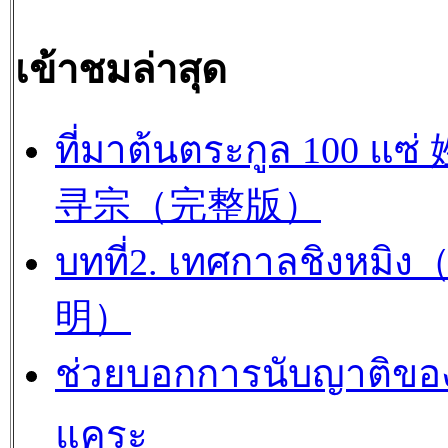
เข้าชมล่าสุด
ที่มาต้นตระกูล 100 แซ
寻宗（完整版）
บทที่2. เทศกาลชิงหมิ
明）
ช่วยบอกการนับญาติขอ
แคระ