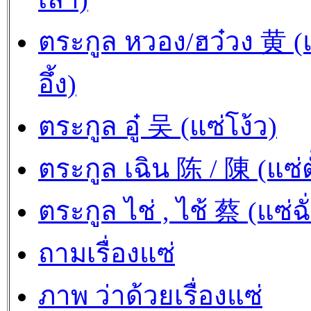
ตระกูล หวอง/ฮว๋วง 黄 (
อึ้ง)
ตระกูล อู๋ 吴 (แซ่โง้ว)
ตระกูล เฉิน 陈 / 陳 (แซ่ตั
ตระกูล ไช่ , ไช้ 蔡 (แซ่ฉั
ถามเรื่องแซ่
ภาพ ว่าด้วยเรื่องแซ่