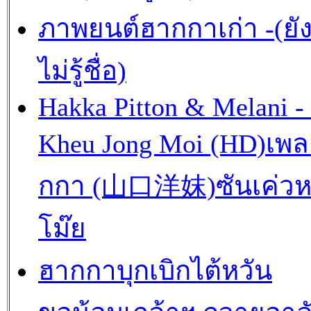
ภาพยนต์ฮากกาเก่า -(ยั
ไม่รู้ชื่อ)
Hakka Pitton & Melani -
Kheu Jong Moi (HD)เพ
กกา (山口洋妺)ซันเค่วห
โม๊ย
ฮากกาบุกเบิกไต้หวัน