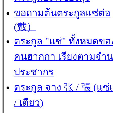
ขอถามต้นตระกูลแซ่ต่อ
(戴）
ตระกูล "แซ่" ทั้งหมดขอ
คนฮากกา เรียงตามจำ
ประชากร
ตระกูล จาง 张 / 張 (แซ่เ
/ เตียว)