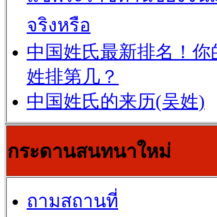
จริงหรือ
中国姓氏最新排名！你
姓排第几？
中国姓氏的来历(吴姓)
กระดานสนทนาใหม่
ถามสถานที่