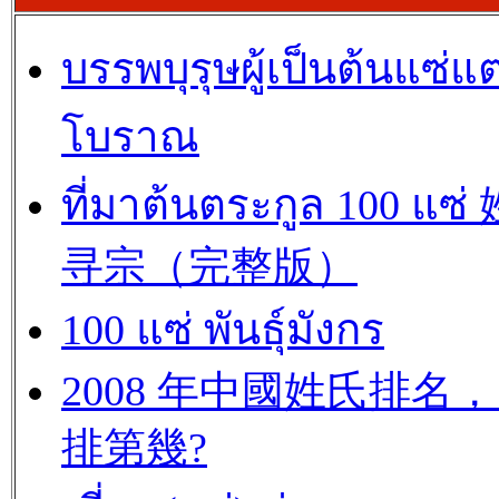
บรรพบุรุษผู้เป็นต้นแซ่แต
โบราณ
ที่มาต้นตระกูล 100 แซ
寻宗（完整版）
100 แซ่ พันธุ์มังกร
2008 年中國姓氏排名，
排第幾?