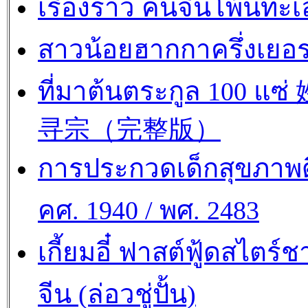
เรื่องราว คนจีนโพ้นทะเ
สาวน้อยฮากกาครึ่งเยอร
ที่มาต้นตระกูล 100 แซ
寻宗（完整版）
การประกวดเด็กสุขภาพด
คศ. 1940 / พศ. 2483
เกี้ยมอี๋ ฟาสต์ฟู้ดสไตร์ช
จีน (ล่อวชู่ปั้น)