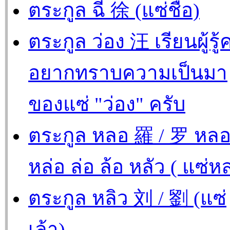
ตระกูล ฉี 徐 (แซ่ชือ)
ตระกูล ว่อง 汪 เรียนผู้รู้
อยากทราบความเป็นมา
ของแซ่ "ว่อง" ครับ
ตระกูล หลอ 羅 / 罗 หล
หล่อ ล่อ ล้อ หลัว ( แซ่ห
ตระกูล หลิว 刘 / 劉 (แซ่
เล้า)