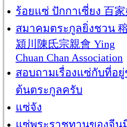
ร้อยแซ่ ปักกาเซี่ยง 百
สมาคมตระกูลยิ่งชวน
潁川陳氐宗親會 Ying
Chuan Chan Association
สอบถามเรื่องแซ่กับที่อยู
ต้นตระกูลครับ
แซ่จัง
แซ่พระราชทานของจีนม