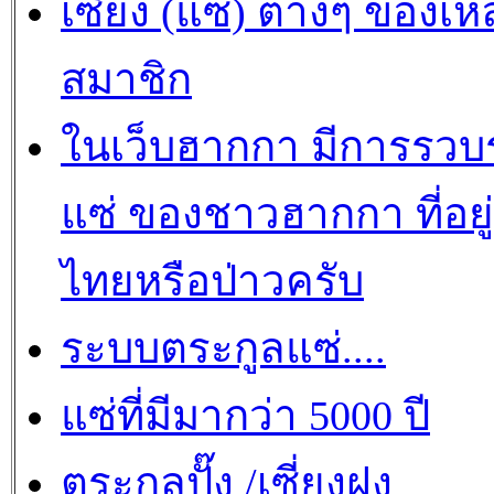
เซี่ยง (แซ่) ต่างๆ ของเห
สมาชิก
ในเว็บฮากกา มีการรว
แซ่ ของชาวฮากกา ที่อยู
ไทยหรือป่าวครับ
ระบบตระกูลแซ่....
แซ่ที่มีมากว่า 5000 ปี
ตระกูลปั๊ง /เซี่ยงฝุง