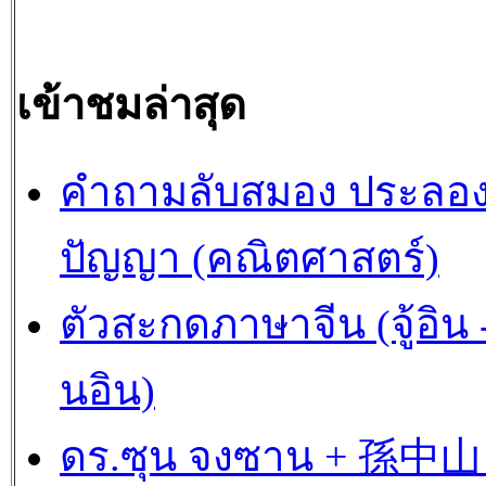
เข้าชมล่าสุด
คำถามลับสมอง ประลอ
ปัญญา (คณิตศาสตร์)
ตัวสะกดภาษาจีน (จู้อิน -
นอิน)
ดร.ซุน จงซาน + 孫中