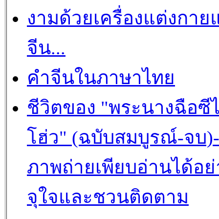
งามด้วยเครื่องแต่งกาย
จีน...
คำจีนในภาษาไทย
ชีวิตของ "พระนางฉือซีไ
โฮ่ว" (ฉบับสมบูรณ์-จบ)
ภาพถ่ายเพียบอ่านได้อย่
จุใจและชวนติดตาม