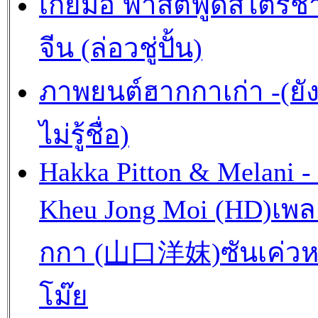
เกี้ยมอี๋ ฟาสต์ฟู้ดสไตร์ช
จีน (ล่อวชู่ปั้น)
ภาพยนต์ฮากกาเก่า -(ยั
ไม่รู้ชื่อ)
Hakka Pitton & Melani -
Kheu Jong Moi (HD)เพ
กกา (山口洋妺)ซันเค่วห
โม๊ย