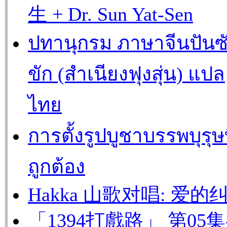
生 + Dr. Sun Yat-Sen
ปทานุกรม ภาษาจีนปันซ
ขัก (สำเนียงฟุงสุ่น) แปล
ไทย
การตั้งรูปบูชาบรรพบุรุษท
ถูกต้อง
Hakka 山歌对唱: 爱的
「1394打戲路」 第05集