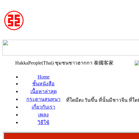
HakkaPeople(Thai) ชุมชนชาวฮากกา 泰國客家
Home
ชั้นหนังสือ
เนื้อหาล่าสุด
กระดานสนทนา
ที่ใดมีตะวันขึ้น ที่นั้นมีชาวจีน ที
เกี่ยวกับเรา
เพลง
วิธีใช้