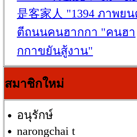
是客家人 "1394 ภาพยนต
ตีถนนคนฮากกา "คนฮา
กกาขยันสู้งาน"
สมาชิกใหม่
อนุรักษ์
narongchai t