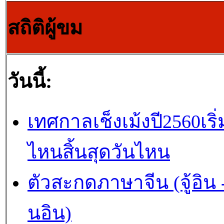
สถิติผู้ขม
วันนี้:
เทศกาลเช็งเม้งปี2560เริ่
ไหนสิ้นสุดวันไหน
ตัวสะกดภาษาจีน (จู้อิน -
นอิน)