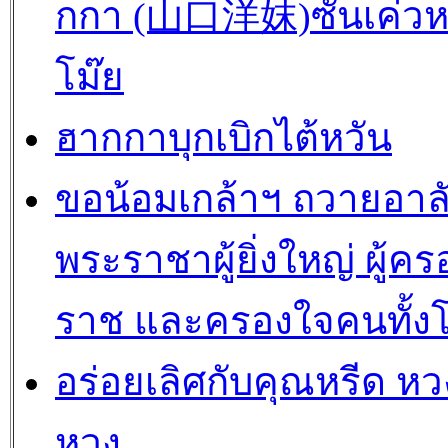
กกา (山口洋妺)ซันเค่วห
โม๊ย
ฮากกาบุกเบิกไต้หวัน
ขอน้อมเกล้าฯ ถวายอาล
พระราชาผู้ยิ่งใหญ่ ผู้คร
ราช และครองใจคนทั้ง
อร่อยเลิศกับคุณหรีด หวง
หวง