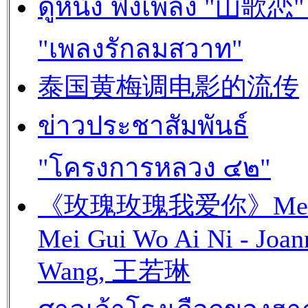
ดูหนัง ฟังเพลง "山歌恋" 
"เพลงรักลมสวาท"
泰国黄梅调电影的流传
ข่าวประชาสัมพันธ์
"โครงการหลวง ๔๒"
《玫瑰玫瑰我爱你》Mei 
Mei Gui Wo Ai Ni - Joan
Wang, 王若琳