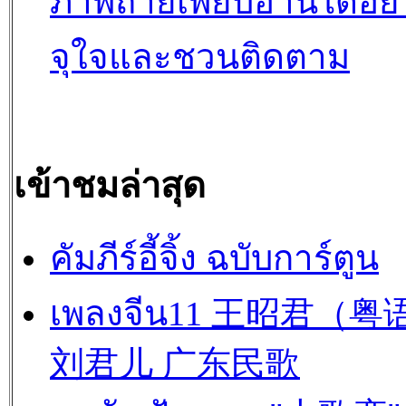
ภาพถ่ายเพียบอ่านได้อย่
จุใจและชวนติดตาม
เข้าชมล่าสุด
คัมภีร์อี้จิ้ง ฉบับการ์ตูน
เพลงจีน11 王昭君（粤
刘君儿 广东民歌