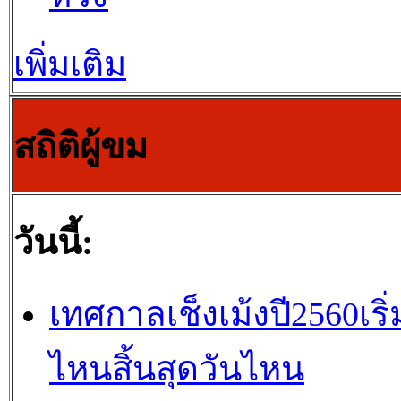
เพิ่มเติม
สถิติผู้ขม
วันนี้:
เทศกาลเช็งเม้งปี2560เริ่
ไหนสิ้นสุดวันไหน