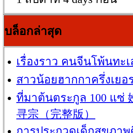
บล็อกล่าสุด
เรื่องราว คนจีนโพ้นทะเ
สาวน้อยฮากกาครึ่งเยอร
ที่มาต้นตระกูล 100 แซ
寻宗（完整版）
การประกวดเด็กสุขภาพด