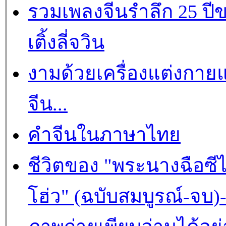
รวมเพลงจีนรำลึก 25 ปี
เติ้งลี่จวิน
งามด้วยเครื่องแต่งกาย
จีน...
คำจีนในภาษาไทย
ชีวิตของ "พระนางฉือซีไ
โฮ่ว" (ฉบับสมบูรณ์-จบ)