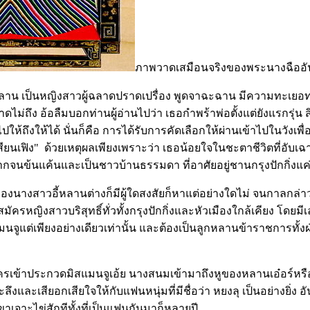
ภาพวาดเสมือนจริงของพระนางฉืออัน
ลาน เป็นหญิงสาวผู้ฉลาดปราดเปรื่อง พูดจาฉะฉาน มีความทะเยอทะ
่ถึง อ้อลืมบอกท่านผู้อ่านไปว่า เธอกำพร้าพ่อตั้งแต่ยังแรกรุ่น ส
ไปให้ถึงให้ได้ นั่นก็คือ การได้รับการคัดเลือกให้ผ่านเข้าไปในวังเพื
ียนเฟิง" ด้วยเหตุผลเพียงเพราะว่า เธอน้อยใจในชะตาชีวิตที่อับเฉ
จนข้นแค้นและเป็นชาวบ้านธรรมดา ที่อาศัยอยู่ชานกรุงปักกิ่งแค่
างสาวอี้หลานต่างก็มีผู้ใดสงสัยก็หาแต่อย่างใดไม่ จนกาลกล่า
ครหญิงสาวบริสุทธิ์ทั่วทั้งกรุงปักกิ่งและหัวเมืองใกล้เคียง โดยมีเล
จูแต่เพียงอย่างเดียวเท่านั้น และต้องเป็นลูกหลานข้าราชการทั้งฝ่ายบ
มัครเข้าประกวดมิสแมนจูเอ้ย นางสนมเข้ามาถึงหูของหลานเอ๋อร์หรือ
งและเสียอกเสียใจให้กับแฟนหนุ่มที่มีชื่อว่า หยงลุ เป็นอย่างยิ่ง อันน
าเจาะไข่สักทีทั้งที่เป็นแฟนกันมาก็หลายปี.....