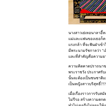
นางสาวเย่เหอนาลาอี้ห
แม่และแฟนของเธอก็คาดไม
แรงกล้า ที่จะฟันฝ่าเข้า
มีพระนามรัชกาลว่า "เส
และที่สำคัญคือความยาก
ความคิดคาดปราถนาของน
พระราชวัง ประกาศรับสมั
นั้นจะต้องเป็นชนชาติแมน
เป็นหญิงสาวบริสุทธิ์???
เมื่อเรื่องราวการรับส
ไม่รีรอ สร้างความตกตะลึ
ทำไม่เธอถึงไม่ยอมให้เข