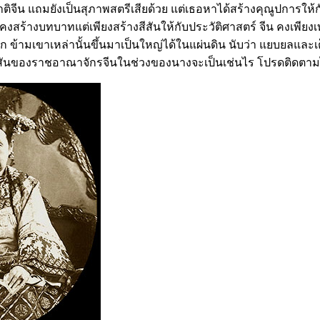
าติจีน แถมยังเป็นสุภาพสตรีเสียด้วย แต่เธอหาได้สร้างคุณูปการให
คงสร้างบทบาทแต่เพียงสร้างสีสันให้กับประวัติศาสตร์ จีน คงเพียงเท่
้ามเขาเหล่านั้นขึ้นมาเป็นใหญ่ได้ในแผ่นดิน นับว่า แยบยลและเต็
สันของราชอาณาจักรจีนในช่วงของนางจะเป็นเช่นไร โปรดติดตามได้ ณ บ