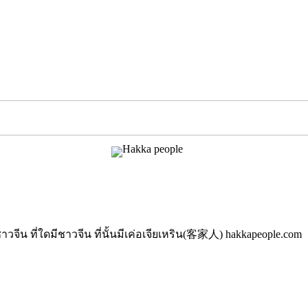
นมีชาวจีน ที่ใดมีชาวจีน ที่นั้นมีเค่อเจียเหริน(客家人) hakkapeople.com