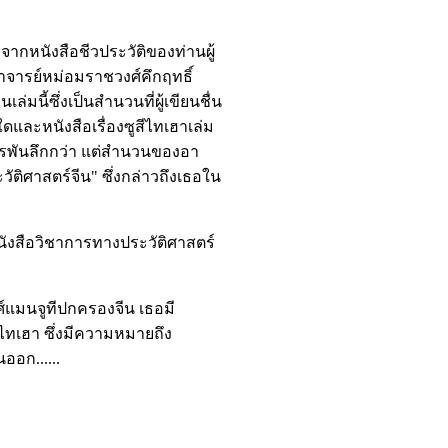
จากหนังสือชีวประวัติของท่านผู้
ง อาจารย์หม่อมราชวงศ์คึกฤทธิ์
มนี้ซึ่งเป็นสำนวนที่ผู้เขียนชื่น
ดและหนังสือเรื่องซูสีไทเฮาเล่ม
ิสดารพันลึกกว่า แต่สำนวนของอา
ติศาสตร์จีน" ซึ่งกล่าวถึงเธอใน
กหนังสือวิชาการทางประวัติศาสตร์
์แมนจูทีปกครองจีน เธอมี
สีไทเฮา ซึ่งมีความหมายถึง
ออก......