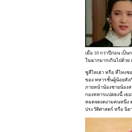
เมื่อ 10 กว่าปีก่อน เ
ในฉากมากเกินไปด้วย เ
ซูสีไทเฮา หรือ ที่ไหง
ของ ทหารชั้นผู้น้อยสั
ภายหน้าน้องชายน้องสา
กองทหารแปดธงนี้ เธอมี
หมดจดงดงามคนหนึ่ง ตอ
ประวัติศาสตร์ หรือ นิยาย