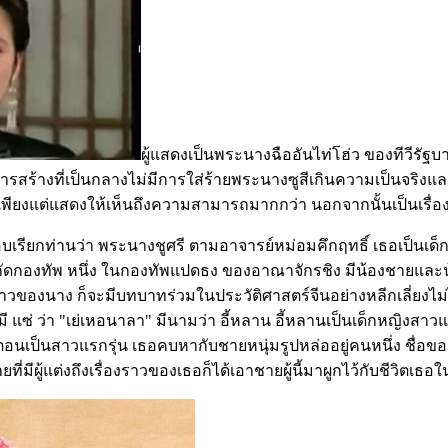
ผู้แสดงเป็นพระนางฉืออันไท่โฮ่ว ของทีวีรัฐบ
ป็นการสร้างที่เป็นกลางไม่มีการใส่ร้ายพระนางซูสีเกินความเป็นจร
พียงแต่แสดงให้เห็นถึงความสามารถมากกว่า นอกจากนั้นเป็นเรื่อง
ชอบเรียกท่านว่า พระนางชูศรี ตามอาจารย์หม่อมคึกฤทธิ์ เธอเป็นเ
งกัดกองทัพ หนึ่ง ในกองทัพแปดธง ของอาณาจักรชิง มีน้องชายและน
วของนาง ก็จะมีบทบาทร่วมในประวัติศาสตร์จีนอย่างหลีกเลี่ยงไม่ไ
 แซ่ ว่า "เย่เหอนาลา" มีนามว่า อี้หลาน อี้หลานเป็นเด็กหญิงสา
นเป็นสาวแรกรุ่น เธอคบหากับชายหนุ่มรูปหล่ออยู่คนหนึ่ง ชื่อขอ
ที่มีผู้แต่งถึงเรื่องราวของเธอก็ได้เอาชายผู้นี้มาผูกไว้กับชีวิตเธอในช่