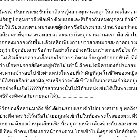
มัครเข้ารับการแข่งขันก็มาถึง หญิงสาวทุกคนจะถูกให้สวมเสื้อคลุม
่รัดรูป คลุมยาวถึงข้อเท้า ด้วยแบบและสีเดียวกันหมดทุกคน ถ้าจำไม่
ัดให้เรียงแถวตามหมายเลขผู้สมัครซึ่งมีประมาณ น่าจะร้อยกว่า
เมื่อถึงเวลาที่ทุกนางรอคอย แต่ละนาง ก็จะถูกผ่านด่านแรก คือ เข้า
ั้นออกลงมากองกับพื้น แล้วเหลือเพียงกายขาวสวยหมวยสะอาดอย่างล่อน
ดูว่า มีจุดอับเฉาหรือตำหนิอย่างใดอย่างหนึ่งบนร่างกายหรือไม่ ถ้า
 สิวเสี้ยนกลากเกลื้อนอะไรต่าง ๆ ก็ตาม ก็จะถูกคัดออกทันที ที่สำ
า เยื่อพรมจรรย์ยังคงอยู่หรือไม่ เท่านี้ ถ้าคนใดมีครบองค์ประ
็จะผ่านเข้ารอบไป ชิงตำแหน่งในรอบที่สำคัญที่สุด ในชีวิตของหญิ
้มีอิสรเสรีอย่างสามัญชนหรือว่าจะได้เข้าไปเป็นนางสนมกำนัลอยู่ภ
่างสิ้นเชิง??????(ถ้าสาวนางนั้นไม่มีตำแหน่งเช่นได้เป็นพระส
่จะติดต่อกับภายนอกได้).............................
ชีวิตของอี้หลานมาถึง ซึ่งได้ผ่านรอบแรกเข้าไปอย่างสบาย ๆ พอถึงรอบน
อย่างที่คาดหวังไว้หรือไม่ เธอถูกส่งเข้าไปในท้องพระโรงของพระที่น
ประธาน มีฮ่องเต้หนุ่มเสียนเฟิง นั่งอยู่ภายหน้า เคียงข้างกับ ฮองเฮ
ต้ ทีละ ห้าคน เรียงแถวหน้ากระดาน โดยเข้าไปนั่งคุกเข่าใกล้กับฮ่องเ