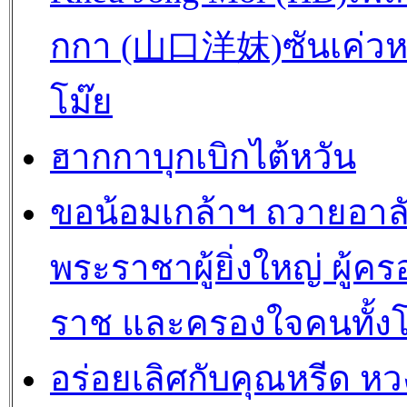
กกา (山口洋妺)ซันเค่วห
โม๊ย
ฮากกาบุกเบิกไต้หวัน
ขอน้อมเกล้าฯ ถวายอาล
พระราชาผู้ยิ่งใหญ่ ผู้คร
ราช และครองใจคนทั้ง
อร่อยเลิศกับคุณหรีด หวง