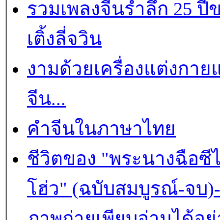
รวมเพลงจีนรำลึก 25 ปี
เติ้งลี่จวิน
งามด้วยเครื่องแต่งกาย
จีน...
คำจีนในภาษาไทย
ชีวิตของ "พระนางฉือซีไ
โฮ่ว" (ฉบับสมบูรณ์-จบ)
ภาพถ่ายเพียบอ่านได้อย่