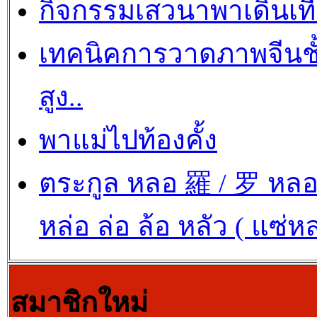
กิจกรรมเสวนาพาเดินเที
เทคนิคการวาดภาพจีนชั
สูง..
พาแม่ไปท้องคั้ง
ตระกูล หลอ 羅 / 罗 หล
หล่อ ล่อ ล้อ หลัว ( แซ่ห
สมาชิกใหม่