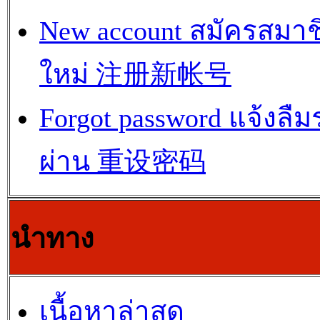
New account สมัครสมาช
ใหม่ 注册新帐号
Forgot password แจ้งลืม
ผ่าน 重设密码
นำทาง
เนื้อหาล่าสุด