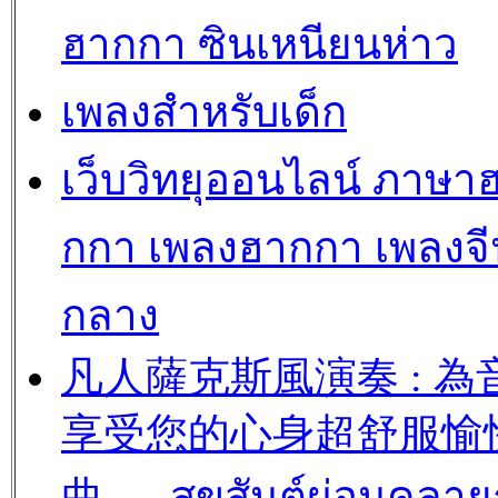
ฮากกา ซินเหนียนห่าว
เพลงสำหรับเด็ก
เว็บวิทยุออนไลน์ ภาษา
กกา เพลงฮากกา เพลงจี
กลาง
凡人薩克斯風演奏 : 為
享受您的心身超舒服愉
曲..... สุขสันต์ผ่อนคลาย