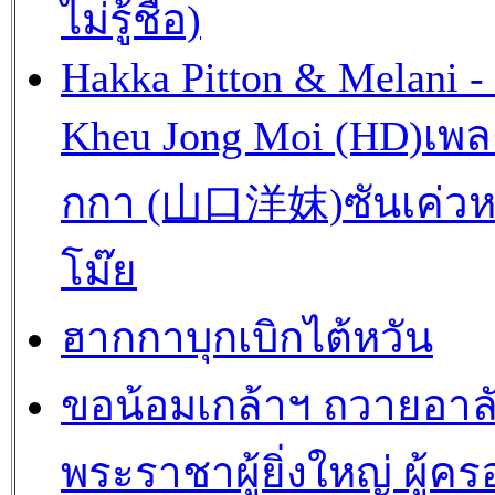
ไม่รู้ชื่อ)
Hakka Pitton & Melani -
Kheu Jong Moi (HD)เพ
กกา (山口洋妺)ซันเค่วห
โม๊ย
ฮากกาบุกเบิกไต้หวัน
ขอน้อมเกล้าฯ ถวายอาล
พระราชาผู้ยิ่งใหญ่ ผู้คร