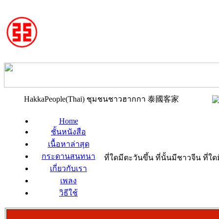
HakkaPeople(Thai) ชุมชนชาวฮากกา 泰國客家
Home
ชั้นหนังสือ
เนื้อหาล่าสุด
กระดานสนทนา
ที่ใดมีตะวันขึ้น ที่นั้นมีชาวจีน ที
เกี่ยวกับเรา
เพลง
วิธีใช้