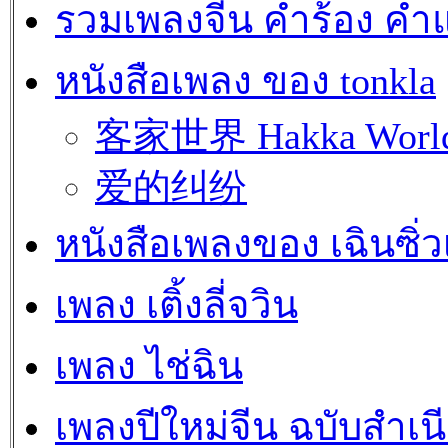
รวมเพลงจีน คำร้อง คำ
หนังสือเพลง ของ tonkla
客家世界 Hakka Worl
爱的纠纷
หนังสือเพลงของ เฉินซิ่
เพลง เติ้งลี่จวิน
เพลง ไช่ฉิน
เพลงปีใหม่จีน ฉบับสำเน