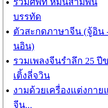
รวมศัพท์ หมื่นสามพัน
บรรทัด
ตัวสะกดภาษาจีน (จู้อิน -
นอิน)
รวมเพลงจีนรำลึก 25 ปี
เติ้งลี่จวิน
งามด้วยเครื่องแต่งกาย
จีน...