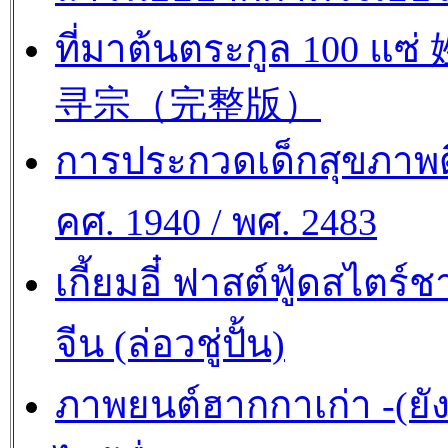
ที่มาต้นตระกูล 100 แซ
寻宗（完整版）
การประกวดเด็กสุขภาพด
คศ. 1940 / พศ. 2483
เกี้ยมอี๋ ฟาสต์ฟู้ดสไตร์ช
จีน (ล่อวชู่ปั้น)
ภาพยนต์ฮากกาเก่า -(ยั