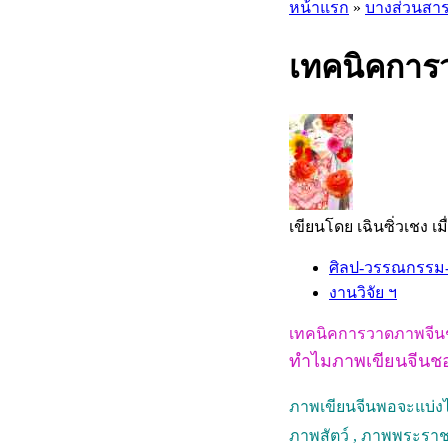
หน้าแรก
»
บางส่วนสา
เทคนิคการว
เขียนโดย เฉินซิ่วเชง เมื
ศิลป-วรรณกรรม
งานวิจัย ฯ
เทคนิคการวาดภาพจีนชั
ทำไมภาพเขียนจีนชอ
ภาพเขียนจีนพอจะแบ่งไ
ภาพสัตว์ ,
ภาพพระราชว