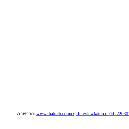
ภาพจาก:
www.thaimtb.com/cgi-bin/
viewkatoo.pl?id=22030