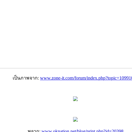
เป็นภาพจาก:
www.zone-it.com/forum/
index.php?topic=109910
พจาก:
www.oknation.net/
blog/print.php?id=20398