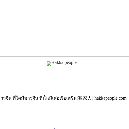
นมีชาวจีน ที่ใดมีชาวจีน ที่นั้นมีเค่อเจียเหริน(客家人) hakkapeople.com