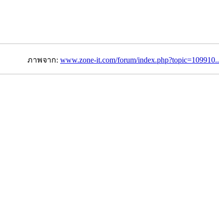
ภาพจาก:
www.zone-it.com/forum/
index.php?topic=109910..