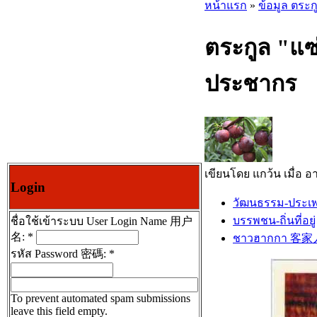
หน้าแรก
»
ข้อมูล ตระก
ตระกูล "แ
ประชากร
เขียนโดย แกว้น เมื่อ อาท
Login
วัฒนธรรม-ประเ
บรรพชน-ถิ่นที่อยู่
ชื่อใช้เข้าระบบ User Login Name 用户
名:
*
ชาวฮากกา 客家
รหัส Password 密碼:
*
To prevent automated spam submissions
leave this field empty.