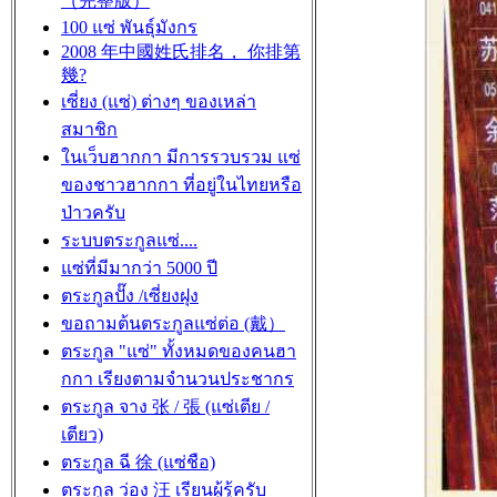
（完整版）
100 แซ่ พันธุ์มังกร
2008 年中國姓氏排名， 你排第
幾?
เซี่ยง (แซ่) ต่างๆ ของเหล่า
สมาชิก
ในเว็บฮากกา มีการรวบรวม แซ่
ของชาวฮากกา ที่อยู่ในไทยหรือ
ป่าวครับ
ระบบตระกูลแซ่....
แซ่ที่มีมากว่า 5000 ปี
ตระกูลปั๊ง /เซี่ยงฝุง
ขอถามต้นตระกูลแซ่ต่อ (戴）
ตระกูล "แซ่" ทั้งหมดของคนฮา
กกา เรียงตามจำนวนประชากร
ตระกูล จาง 张 / 張 (แซ่เตีย /
เตียว)
ตระกูล ฉี 徐 (แซ่ชือ)
ตระกูล ว่อง 汪 เรียนผู้รู้ครับ