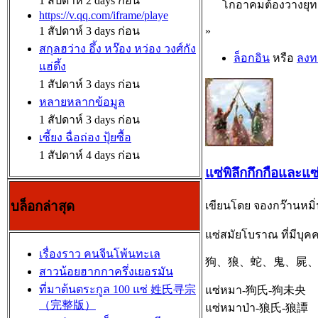
1 สัปดาห์ 2 days ก่อน
โกอาคมต้องวางยุทธศา
https://v.qq.com/iframe/playe
1 สัปดาห์ 3 days ก่อน
»
สกุลฮว่าง อึ้ง หว๊อง หว่อง วงศ์กัง
ล็อกอิน
หรือ
ลงท
แฮ่ตึ้ง
1 สัปดาห์ 3 days ก่อน
หลายหลากข้อมูล
1 สัปดาห์ 3 days ก่อน
เซี้ยง ฉื่อถ่อง ปุ้ยซื้อ
1 สัปดาห์ 4 days ก่อน
แซ่พิลึกกึกกือและแซ
บล็อกล่าสุด
เขียนโดย จองกว๊านหมิ่น 
แซ่สมัยโบราณ ที่มีบุค
เรื่องราว คนจีนโพ้นทะเล
狗、狼、蛇、鬼、屍
สาวน้อยฮากกาครึ่งเยอรมัน
ที่มาต้นตระกูล 100 แซ่ 姓氏寻宗
แซ่หมา-狗氏-狗未央
（完整版）
แซ่หมาป่า-狼氏-狼譚