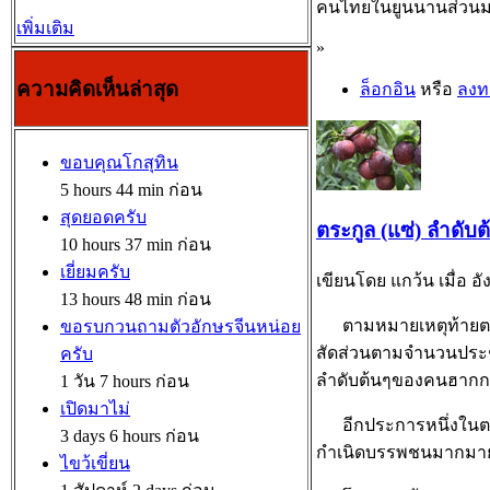
คนไทยในยูนนานส่วนมากจ
เพิ่มเติม
»
ความคิดเห็นล่าสุด
ล็อกอิน
หรือ
ลงท
ขอบคุณโกสุทิน
5 hours 44 min ก่อน
สุดยอดครับ
ตระกูล (แซ่) ลำดับ
10 hours 37 min ก่อน
เยี่ยมครับ
เขียนโดย แกว้น เมื่อ อั
13 hours 48 min ก่อน
ตามหมายเหตุท้ายตารา
ขอรบกวนถามตัวอักษรจีนหน่อย
สัดส่วนตามจำนวนประชา
ครับ
ลำดับต้นๆของคนฮากกาก
1 วัน 7 hours ก่อน
เปิดมาไม่
อีกประการหนึ่งในตาร
3 days 6 hours ก่อน
กำเนิดบรรพชนมากมาย 
ไขว้เขี่ยน