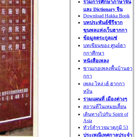
รวมการศึกษาภาษาจีน
และ Dictionary จีน
Download Hakka Book
บทประพันธ์ซีรีจาก
ขุนพลแห่งเว็บฮากกา
ข้อมูลตระกูลแซ่
บทเขียนของ ศูนย์ฮา
กกาศึกษา
หนังสือเพลง
ซานเกอเพลงพื้นบ้านฮา
กกา
เพลง ไหง่ เฮ้ ฮากกา
หงิ่น
รวมแผนที่ เมืองต่างๆ
สถานที่ในเหมยเสี้ยน
เดินทางไปกับ Spirit of
Asia
ทัวร์สำรวจมาตุภูมิ 53
ประเพณีเทศกาลประจำ