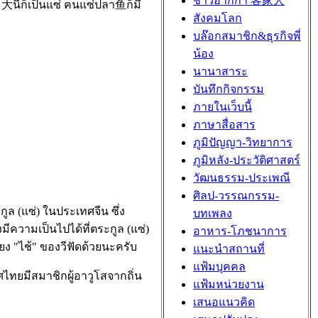
ชาวฮากกา 客家人
大นี้ก็เป็นแซ่ คนแซ่ปลา鱼ก็มี
สังคมโลก
บล๊อกสมาชิก&ธุรกิจพี่
น้อง
นานาสาระ
บันทึกกิจกรรม
ภายในเว็บนี้
ภาษาสื่อสาร
ภูมิปัญญา-วิทยาการ
ภูมิหลัง-ประวัติศาสตร์
วัฒนธรรม-ประเพณี
ศิลป-วรรณกรรม-
(แซ่) ในประเทศจีน ซึ่ง
บทเพลง
ความเป็นไปได้ที่ตระกูล (แซ่)
อาหาร-โภชนาการ
ง "ไช้" ของวีฟัดด้วยนะครับ
แนะนำสถานที่
แฟ้มบุคคล
ยมีสมาชิกผู้อาวูโสจากถิ่น
แฟ้มหน่วยงาน
เสนอแนวคิด