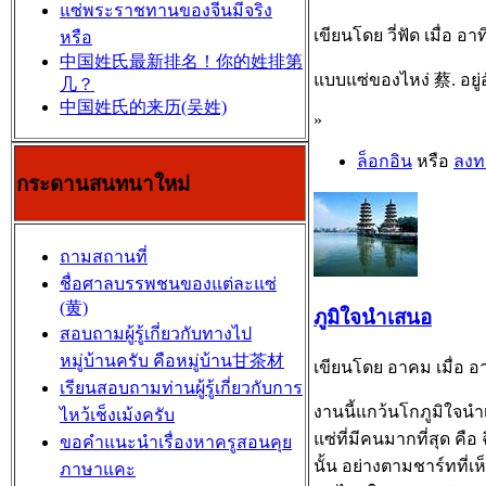
แซ่พระราชทานของจีนมีจริง
เขียนโดย วี่ฟัด เมื่อ อาท
หรือ
中国姓氏最新排名！你的姓排第
แบบแซ่ของไหง่ 蔡. อยู่อ
几？
中国姓氏的来历(吴姓)
»
ล็อกอิน
หรือ
ลงท
กระดานสนทนาใหม่
ถามสถานที่
ชื่อศาลบรรพชนของแต่ละแซ่
(黄)
ภูมิใจนำเสนอ
สอบถามผู้รู้เกี่ยวกับทางไป
หมู่บ้านครับ คือหมู่บ้าน甘茶材
เขียนโดย อาคม เมื่อ อาท
เรียนสอบถามท่านผู้รู้เกี่ยวกับการ
งานนี้แกว้นโกภูมิใจนำ
ไหว้เช็งเม้งครับ
แซ่ที่มีคนมากที่สุด คือ
ขอคำแนะนำเรื่องหาครูสอนคุย
นั้น อย่างตามชาร์ทที่เ
ภาษาแคะ