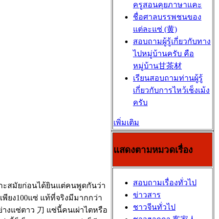
ครูสอนคุยภาษาแคะ
ชื่อศาลบรรพชนของ
แต่ละแซ่ (黄)
สอบถามผู้รู้เกี่ยวกับทาง
ไปหมู่บ้านครับ คือ
หมู่บ้าน甘茶材
เรียนสอบถามท่านผู้รู้
เกี่ยวกับการไหว้เช็งเม้ง
ครับ
เพิ่มเติม
แสดงตามหมวดเรื่อง
สอบถามเรื่องทั่วไป
าะสมัยก่อนได้ยินแต่คนพูดกันว่า
ข่าวสาร
เพียง100แซ่ แท้ที่จริงมีมากกว่า
ชาวจีนทั่วไป
อย่างแซ่ตาว 刀 แซ่นี้คนเผ่าไตหรือ