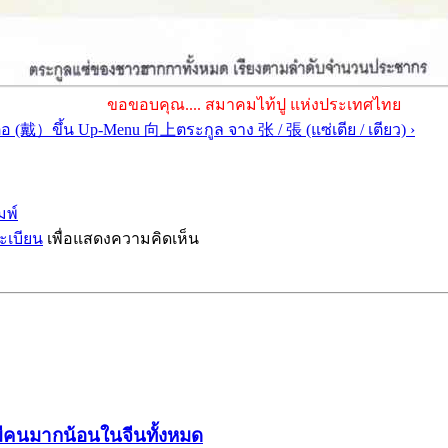
ขอขอบคุณ.... สมาคมไท้ปู แห่งประเทศไทย
ต่อ (戴）
ขึ้น Up-Menu 向上
ตระกูล จาง 张 / 張 (แซ่เตีย / เตียว) ›
มพ์
ะเบียน
เพื่อแสดงความคิดเห็น
ี่มีคนมากน้อนในจีนทั้งหมด