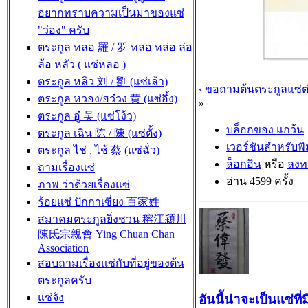
อยากทราบความเป็นมาของแซ่
"ว่อง" ครับ
ตระกูล หลอ 羅 / 罗 หลอ หล่อ ล่อ
ล้อ หลัว ( แซ่หลอ )
ตระกูล หลิว 刘 / 劉 (แซ่เล้า)
‹ ขอถามต้นตระกูลแซ่
ตระกูล หวอง/ฮว๋วง 黄 (แซ่อึ้ง)
»
ตระกูล อู๋ 吴 (แซ่โง้ว)
บล็อกของ แกว้น
ตระกูล เฉิน 陈 / 陳 (แซ่ตั้ง)
เวอร์ชันสำหรับพิ
ตระกูล ไช่ , ไช้ 蔡 (แซ่ฉั่ว)
ล็อกอิน
หรือ
ลงท
ถามเรื่องแซ่
อ่าน 4599 ครั้ง
ภาพ ว่าด้วยเรื่องแซ่
ร้อยแซ่ ปักกาเซี่ยง 百家姓
สมาคมตระกูลยิ่งชวน 穃江潁川
陳氐宗親會 Ying Chuan Chan
Association
สอบถามเรื่องแซ่กับที่อยู่ของต้น
ตระกูลครับ
แซ่จัง
อันนี้น่าจะเป็นแซ่ท