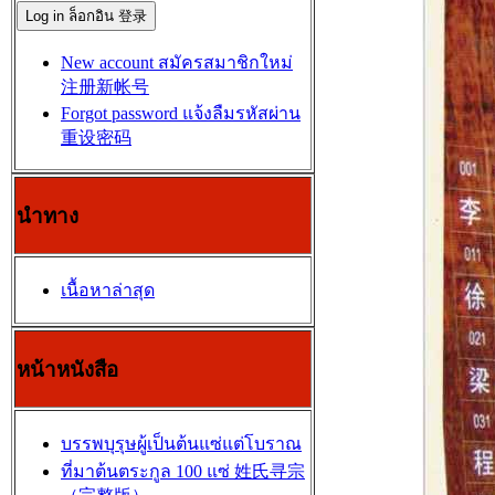
New account สมัครสมาชิกใหม่
注册新帐号
Forgot password แจ้งลืมรหัสผ่าน
重设密码
นำทาง
เนื้อหาล่าสุด
หน้าหนังสือ
บรรพบุรุษผู้เป็นต้นแซ่แต่โบราณ
ที่มาต้นตระกูล 100 แซ่ 姓氏寻宗