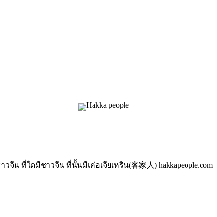
นมีชาวจีน ที่ใดมีชาวจีน ที่นั้นมีเค่อเจียเหริน(客家人) hakkapeople.com