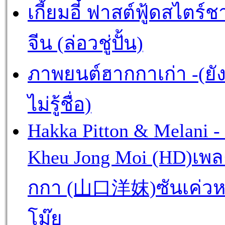
เกี้ยมอี๋ ฟาสต์ฟู้ดสไตร์ช
จีน (ล่อวชู่ปั้น)
ภาพยนต์ฮากกาเก่า -(ยั
ไม่รู้ชื่อ)
Hakka Pitton & Melani -
Kheu Jong Moi (HD)เพ
กกา (山口洋妺)ซันเค่วห
โม๊ย