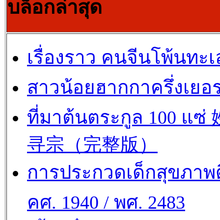
บล็อกล่าสุด
เรื่องราว คนจีนโพ้นทะเ
สาวน้อยฮากกาครึ่งเยอร
ที่มาต้นตระกูล 100 แซ
寻宗（完整版）
การประกวดเด็กสุขภาพด
คศ. 1940 / พศ. 2483