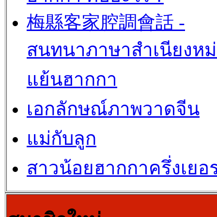
梅縣客家腔調會話 -
สนทนาภาษาสำเนียงหม
แย้นฮากกา
เอกลักษณ์ภาพวาดจีน
แม่กับลูก
สาวน้อยฮากกาครึ่งเยอร