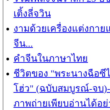
เติ้งลี่จวิน
งามด้วยเครื่องแต่งกาย
จีน...
คำจีนในภาษาไทย
ชีวิตของ "พระนางฉือซีไ
โฮ่ว" (ฉบับสมบูรณ์-จบ)
ภาพถ่ายเพียบอ่านได้อย่