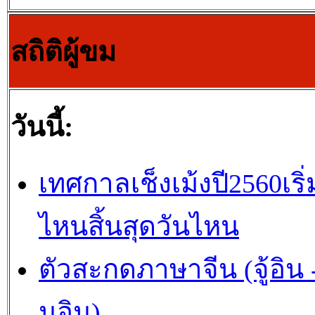
สถิติผู้ขม
วันนี้:
เทศกาลเช็งเม้งปี2560เริ่
ไหนสิ้นสุดวันไหน
ตัวสะกดภาษาจีน (จู้อิน -
นอิน)