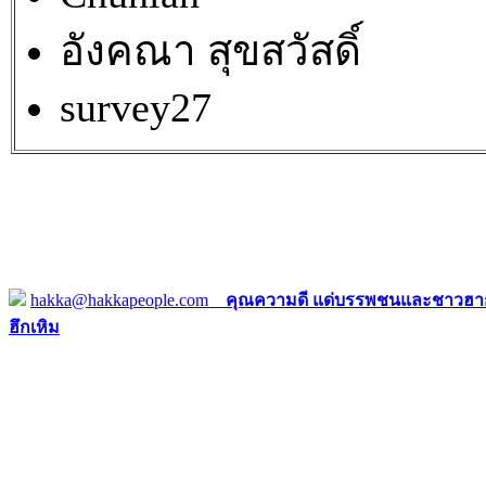
อังคณา สุขสวัสดิ์
survey27
hakka@hakkapeople.com
คุณความดี แด่บรรพชนและชาวฮาก
ฮึกเหิม