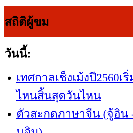
สถิติผู้ขม
วันนี้:
เทศกาลเช็งเม้งปี2560เริ่
ไหนสิ้นสุดวันไหน
ตัวสะกดภาษาจีน (จู้อิน -
นอิน)