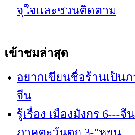
จุใจและชวนติดตาม
เข้าชมล่าสุด
อยากเขียนชื่อร้านเป็น
จีน
รู้เรื่อง เมืองมังกร 6---จีน
ภาคตะวันตก 3-"หยุน