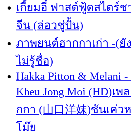
เกี้ยมอี๋ ฟาสต์ฟู้ดสไตร์ช
จีน (ล่อวชู่ปั้น)
ภาพยนต์ฮากกาเก่า -(ยั
ไม่รู้ชื่อ)
Hakka Pitton & Melani -
Kheu Jong Moi (HD)เพ
กกา (山口洋妺)ซันเค่วห
โม๊ย