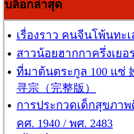
บล็อกล่าสุด
เรื่องราว คนจีนโพ้นทะเ
สาวน้อยฮากกาครึ่งเยอร
ที่มาต้นตระกูล 100 แซ
寻宗（完整版）
การประกวดเด็กสุขภาพด
คศ. 1940 / พศ. 2483