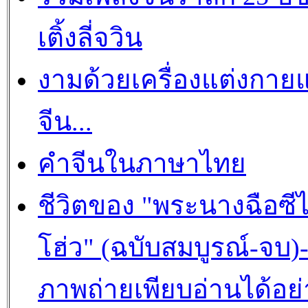
เติ้งลี่จวิน
งามด้วยเครื่องแต่งกาย
จีน...
คำจีนในภาษาไทย
ชีวิตของ "พระนางฉือซีไ
โฮ่ว" (ฉบับสมบูรณ์-จบ)
ภาพถ่ายเพียบอ่านได้อย่