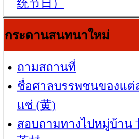
统节日）
กระดานสนทนาใหม่
ถามสถานที่
ชื่อศาลบรรพชนของแต่
แซ่ (黄)
สอบถามทางไปหมู่บ้าน