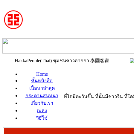
HakkaPeople(Thai) ชุมชนชาวฮากกา 泰國客家
Home
ชั้นหนังสือ
เนื้อหาล่าสุด
กระดานสนทนา
ที่ใดมีตะวันขึ้น ที่นั้นมีชาวจีน ที
เกี่ยวกับเรา
เพลง
วิธีใช้