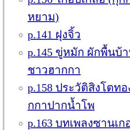
หยาม)
p.141 ฝุงจิ้ว
p.145 ขู่หมัก ผักพื้นบ้
ชาวฮากกา
p.158 ประวัติสิงโตท
กกาปากน้ำโพ
p.163 บทเพลงซานเก