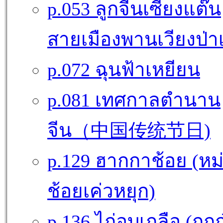
p.053 ลูกจีนเซี้ยงแต๊น
สายเมืองพานเวียงป่าเ
p.072 ฉุนฟ้าเหยียน
p.081 เทศกาลตำนาน
จีน（中国传统节日)
p.129 ฮากกาช้อย (หม
ช้อยเค่วหยุก)
p.136 ไก่อบเกลือ (กุก