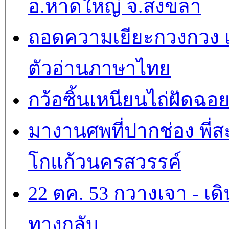
อ.หาดใหญ่ จ.สงขลา
ถอดความเยียะกวงกวง เ
ตัวอ่านภาษาไทย
กว้อซิ้นเหนียนไถ่ฝัดฉอ
มางานศพที่ปากช่อง พี่ส
โกแก้วนครสวรรค์
22 ตค. 53 กวางเจา - เดิ
ทางกลับ