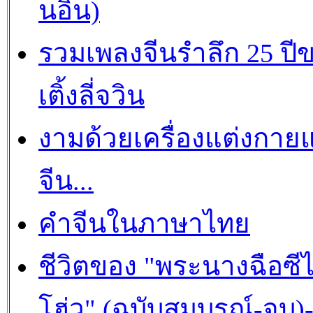
นอิน)
รวมเพลงจีนรำลึก 25 ปี
เติ้งลี่จวิน
งามด้วยเครื่องแต่งกาย
จีน...
คำจีนในภาษาไทย
ชีวิตของ "พระนางฉือซีไ
โฮ่ว" (ฉบับสมบูรณ์-จบ)