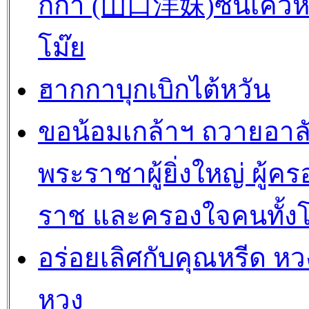
กกา (山口洋妺)ซันเค่วห
โม๊ย
ฮากกาบุกเบิกไต้หวัน
ขอน้อมเกล้าฯ ถวายอาล
พระราชาผู้ยิ่งใหญ่ ผู้คร
ราช และครองใจคนทั้ง
อร่อยเลิศกับคุณหรีด หวง
หวง