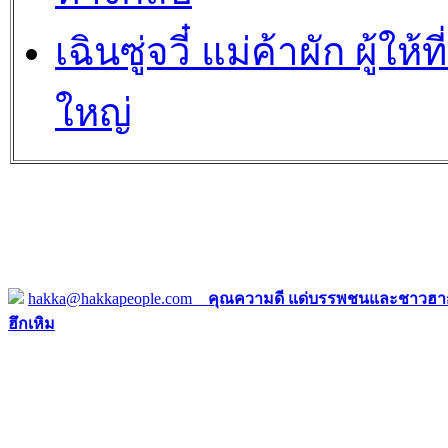
เฉินซู่จวี๋ แม่ค้าผัก ผู้ให้ที่
ใหญ่
hakka@hakkapeople.com
คุณความดี แด่บรรพชนและชาวฮาก
ฮึกเหิม