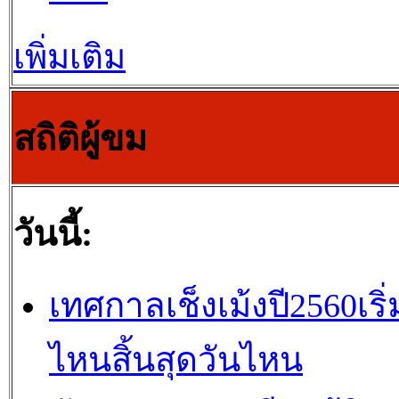
เพิ่มเติม
สถิติผู้ขม
วันนี้:
เทศกาลเช็งเม้งปี2560เริ่
ไหนสิ้นสุดวันไหน