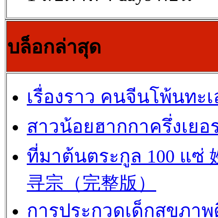
บล็อกล่าสุด
เรื่องราว คนจีนโพ้นทะเ
สาวน้อยฮากกาครึ่งเยอร
ที่มาต้นตระกูล 100 แซ
寻宗（完整版）
การประกวดเด็กสุขภาพด