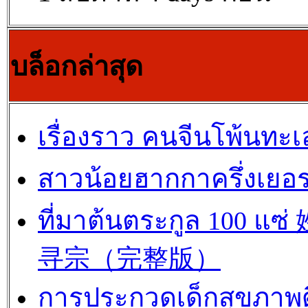
บล็อกล่าสุด
เรื่องราว คนจีนโพ้นทะเ
สาวน้อยฮากกาครึ่งเยอร
ที่มาต้นตระกูล 100 แซ
寻宗（完整版）
การประกวดเด็กสุขภาพด