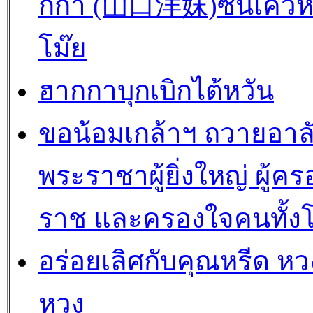
กกา (山口洋妺)ซันเค่วห
โม๊ย
ฮากกาบุกเบิกไต้หวัน
ขอน้อมเกล้าฯ ถวายอาล
พระราชาผู้ยิ่งใหญ่ ผู้คร
ราช และครองใจคนทั้ง
อร่อยเลิศกับคุณหรีด หวง
หวง