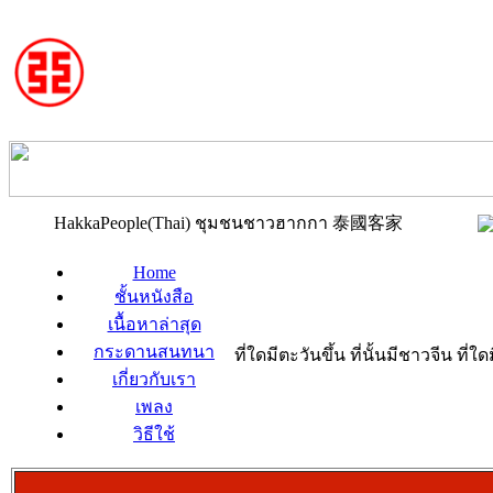
HakkaPeople(Thai) ชุมชนชาวฮากกา 泰國客家
Home
ชั้นหนังสือ
เนื้อหาล่าสุด
กระดานสนทนา
ที่ใดมีตะวันขึ้น ที่นั้นมีชาวจีน ที
เกี่ยวกับเรา
เพลง
วิธีใช้