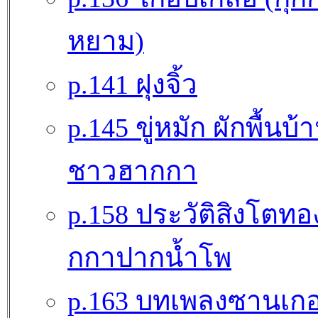
หยาม)
p.141 ฝุงจิ้ว
p.145 ขู่หมัก ผักพื้นบ้
ชาวฮากกา
p.158 ประวัติสิงโตท
กกาปากน้ำโพ
p.163 บทเพลงซานเก