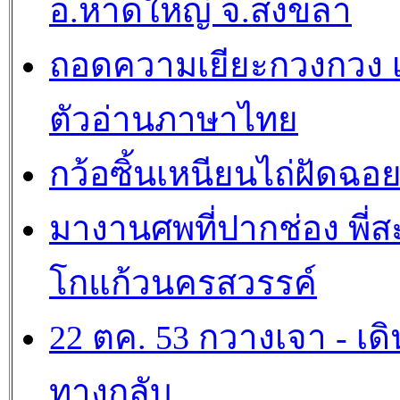
อ.หาดใหญ่ จ.สงขลา
ถอดความเยียะกวงกวง เ
ตัวอ่านภาษาไทย
กว้อซิ้นเหนียนไถ่ฝัดฉอ
มางานศพที่ปากช่อง พี่ส
โกแก้วนครสวรรค์
22 ตค. 53 กวางเจา - เดิ
ทางกลับ