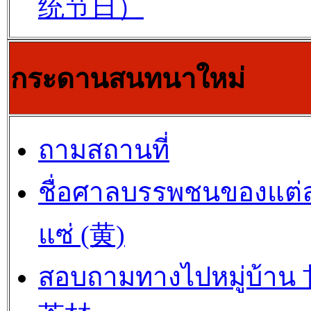
统节日）
กระดานสนทนาใหม่
ถามสถานที่
ชื่อศาลบรรพชนของแต่
แซ่ (黄)
สอบถามทางไปหมู่บ้าน