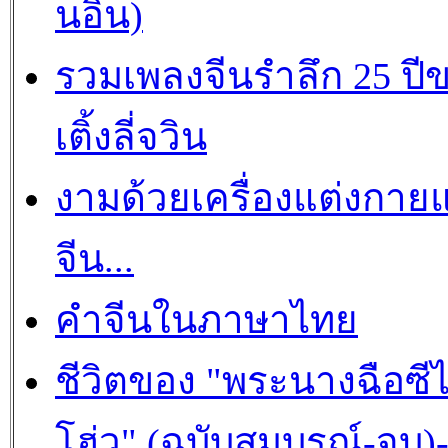
นอิน)
รวมเพลงจีนรำลึก 25 ปี
เติ้งลี่จวิน
งามด้วยเครื่องแต่งกาย
จีน...
คำจีนในภาษาไทย
ชีวิตของ "พระนางฉือซีไ
โฮ่ว" (ฉบับสมบูรณ์-จบ)