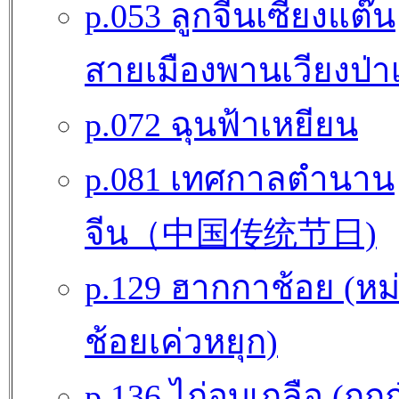
p.053 ลูกจีนเซี้ยงแต๊น
สายเมืองพานเวียงป่าเ
p.072 ฉุนฟ้าเหยียน
p.081 เทศกาลตำนาน
จีน（中国传统节日)
p.129 ฮากกาช้อย (หม
ช้อยเค่วหยุก)
p.136 ไก่อบเกลือ (กุก