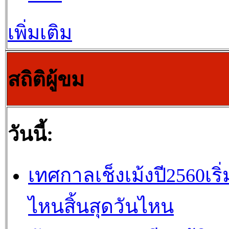
เพิ่มเติม
สถิติผู้ขม
วันนี้:
เทศกาลเช็งเม้งปี2560เริ่
ไหนสิ้นสุดวันไหน