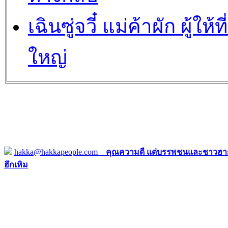
เฉินซู่จวี๋ แม่ค้าผัก ผู้ให้ที่
ใหญ่
hakka@hakkapeople.com
คุณความดี แด่บรรพชนและชาวฮาก
ฮึกเหิม