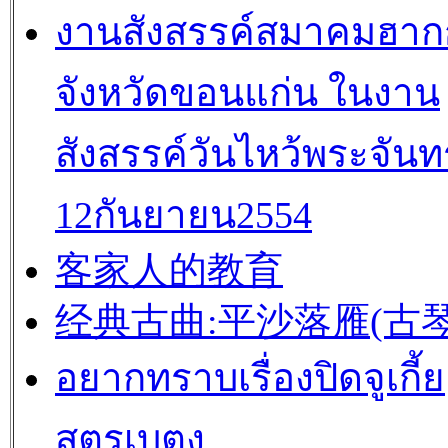
งานสังสรรค์สมาคมฮาก
จังหวัดขอนแก่น ในงาน
สังสรรค์วันไหว้พระจันทร
12กันยายน2554
客家人的教育
经典古曲:平沙落雁(古琴
อยากทราบเรื่องปิดจูเกี้ย
สูตรเบตง