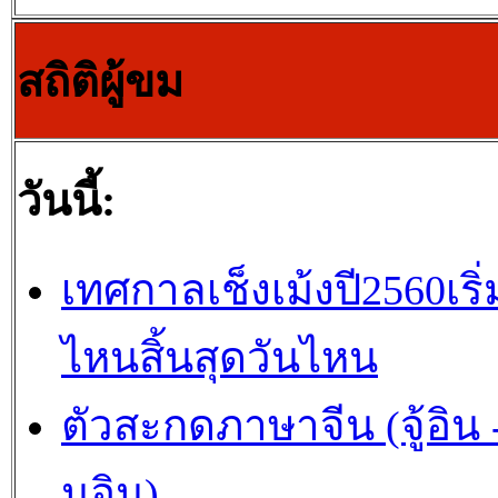
สถิติผู้ขม
วันนี้:
เทศกาลเช็งเม้งปี2560เริ่
ไหนสิ้นสุดวันไหน
ตัวสะกดภาษาจีน (จู้อิน -
นอิน)