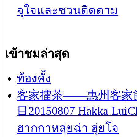
จุใจและชวนติดตาม
เข้าชมล่าสุด
ท้องคั้ง
客家擂茶——惠州客家
目20150807 Hakka LuiC
ฮากกาหลุ่ยฉ่า ฮุ่ยโจ