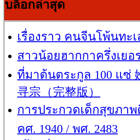
บล็อกล่าสุด
เรื่องราว คนจีนโพ้นทะเ
สาวน้อยฮากกาครึ่งเยอร
ที่มาต้นตระกูล 100 แซ
寻宗（完整版）
การประกวดเด็กสุขภาพด
คศ. 1940 / พศ. 2483