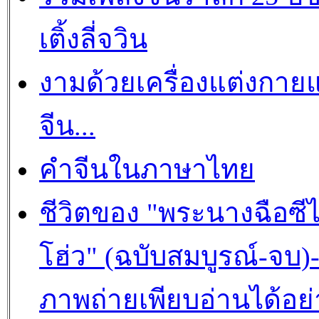
เติ้งลี่จวิน
งามด้วยเครื่องแต่งกาย
จีน...
คำจีนในภาษาไทย
ชีวิตของ "พระนางฉือซีไ
โฮ่ว" (ฉบับสมบูรณ์-จบ)
ภาพถ่ายเพียบอ่านได้อย่