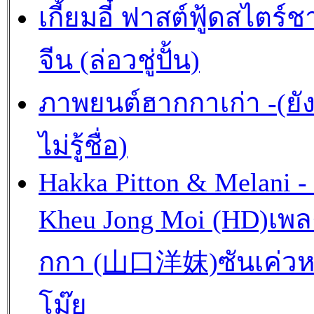
เกี้ยมอี๋ ฟาสต์ฟู้ดสไตร์ช
จีน (ล่อวชู่ปั้น)
ภาพยนต์ฮากกาเก่า -(ยั
ไม่รู้ชื่อ)
Hakka Pitton & Melani -
Kheu Jong Moi (HD)เพ
กกา (山口洋妺)ซันเค่วห
โม๊ย