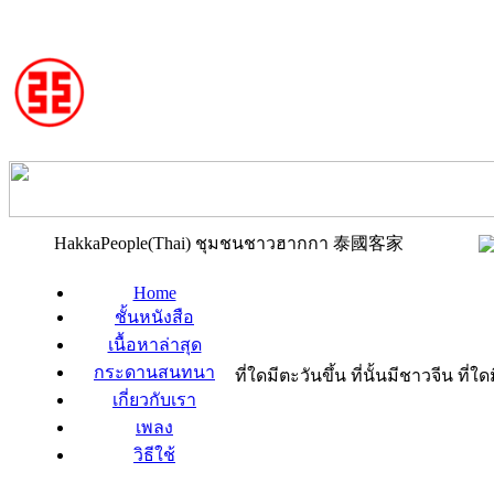
HakkaPeople(Thai) ชุมชนชาวฮากกา 泰國客家
Home
ชั้นหนังสือ
เนื้อหาล่าสุด
กระดานสนทนา
ที่ใดมีตะวันขึ้น ที่นั้นมีชาวจีน ที
เกี่ยวกับเรา
เพลง
วิธีใช้