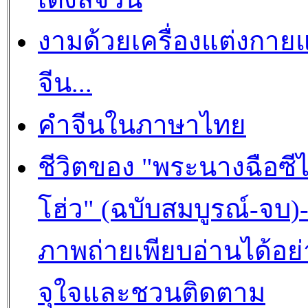
งามด้วยเครื่องแต่งกาย
จีน...
คำจีนในภาษาไทย
ชีวิตของ "พระนางฉือซีไ
โฮ่ว" (ฉบับสมบูรณ์-จบ)
ภาพถ่ายเพียบอ่านได้อย่
จุใจและชวนติดตาม