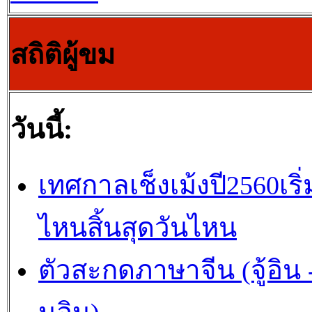
สถิติผู้ขม
วันนี้:
เทศกาลเช็งเม้งปี2560เริ่
ไหนสิ้นสุดวันไหน
ตัวสะกดภาษาจีน (จู้อิน -