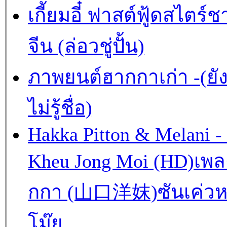
เกี้ยมอี๋ ฟาสต์ฟู้ดสไตร์ช
จีน (ล่อวชู่ปั้น)
ภาพยนต์ฮากกาเก่า -(ยั
ไม่รู้ชื่อ)
Hakka Pitton & Melani -
Kheu Jong Moi (HD)เพ
กกา (山口洋妺)ซันเค่วห
โม๊ย