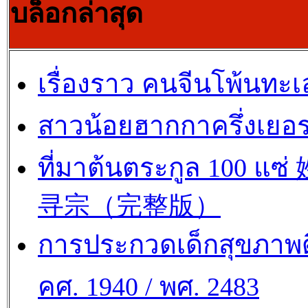
บล็อกล่าสุด
เรื่องราว คนจีนโพ้นทะเ
สาวน้อยฮากกาครึ่งเยอร
ที่มาต้นตระกูล 100 แซ
寻宗（完整版）
การประกวดเด็กสุขภาพด
คศ. 1940 / พศ. 2483