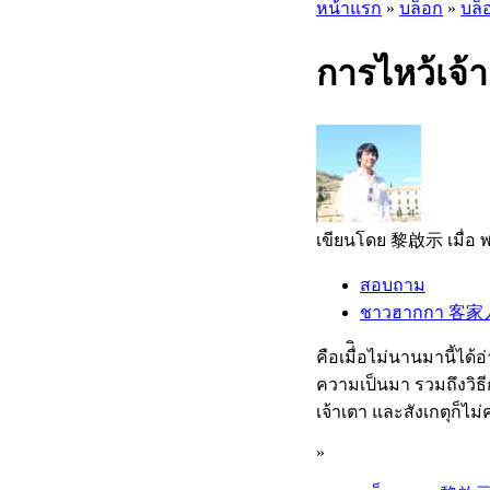
หน้าแรก
»
บล็อก
»
บล
การไหว้เจ
เขียนโดย 黎啟示 เมื่อ พฤ
สอบถาม
ชาวฮากกา 客家
คือเมื่ิอไม่นานมานี้ได
ความเป็นมา รวมถึงวิธีกา
เจ้าเตา และสังเกตุก็ไ
»