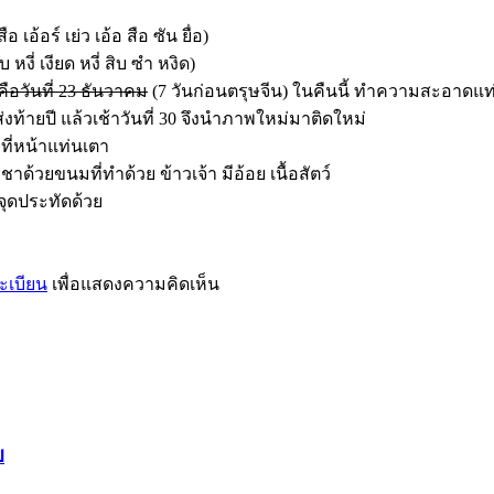
สือ เอ้อร์ เย่ว เอ้อ สือ ซัน ยื่อ)
ิบ หงี่ เงียด หงี่ สิบ ซำ หงิด)
ือวันที่ 23 ธันวาคม
(7 วันก่อนตรุษจีน) ในคืนนี้ ทำความสะอาดแท
่งท้ายปี แล้วเช้าวันที่ 30 จึงนำภาพใหม่มาติดใหม่
ที่หน้าแท่นเตา
ูชาด้วยขนมที่ทำด้วย ข้าวเจ้า มีอ้อย เนื้อสัตว์
จุดประทัดด้วย
ะเบียน
เพื่อแสดงความคิดเห็น
บ