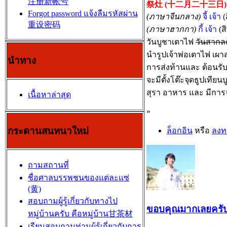
注册新帐号
祭灶 (十二月二十三日)
Forgot password แจ้งลืมรหัสผ่าน
(ภาษาจีนกลาง)
จี้ เจ้า
(
重设密码
(ภาษาฮากกา)
กี้ เจ้า
(ส
วันบูชาเตาไฟ
วันสากลค
นำรูปเจ้าพ่อเตาไฟ เผาส
นำทาง
การส่งท้านและ ต้อนรับ
จะมีตั้งโต๊ะจุดธูปเทียนบ
สุรา อาหาร และ มีการ
เนื้อหาล่าสุด
»
กระดานสนทนาใหม่
ล็อกอิน
หรือ
ลงท
ถามสถานที่
ชื่อศาลบรรพชนของแต่ละแซ่
(黄)
สอบถามผู้รู้เกี่ยวกับทางไป
ขอบคุณมากเลยครั
หมู่บ้านครับ คือหมู่บ้าน甘茶材
เรียนสอบถามท่านผู้รู้เกี่ยวกับการ