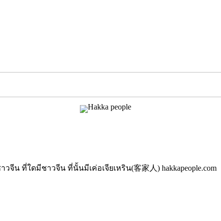
นมีชาวจีน ที่ใดมีชาวจีน ที่นั้นมีเค่อเจียเหริน(客家人) hakkapeople.com