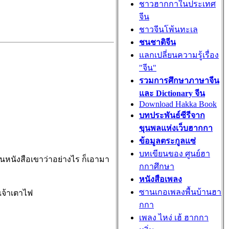
ชาวฮากกาในประเทศ
จีน
ชาวจีนโพ้นทะเล
ชนชาติจีน
แลกเปลี่ยนความรู้เรื่อง
"จีน"
รวมการศึกษาภาษาจีน
และ Dictionary จีน
Download Hakka Book
บทประพันธ์ซีรีจาก
ขุนพลแห่งเว็บฮากกา
ข้อมูลตระกูลแซ่
บทเขียนของ ศูนย์ฮา
หนังสือเขาว่าอย่างไร ก็เอามา
กกาศึกษา
หนังสือเพลง
ซานเกอเพลงพื้นบ้านฮา
พเจ้าเตาไฟ
กกา
เพลง ไหง่ เฮ้ ฮากกา