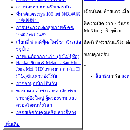
สาวน้อยฮากกาครึ่งเยอรมัน
เขียนโดย ท้ายแถว เมื่อ ศ
ที่มาต้นตระกูล 100 แซ่ 姓氏寻宗
（完整版）
ตีความผิด จาก 7 วันก่อน
การประกวดเด็กสุขภาพดี คศ.
Mr.Xiong จริงๆด้วย
1940 / พศ. 2483
เกี้ยมอี๋ ฟาสต์ฟู้ดสไตร์ชาวจีน (ล่อ
ดีครับที่ช่วยกันแก้ไข 
วชู่ปั้น)
ขอบคุณครับ
ภาพยนต์ฮากกาเก่า -(ยังไม่รู้ชื่อ)
Hakka Pitton & Melani - San Kheu
»
Jong Moi (HD)เพลงฮากกา (山口
ล็อกอิน
หรือ
ลงท
洋妺)ซันเค่วหย่งโม๊ย
ฮากกาบุกเบิกไต้หวัน
ขอน้อมเกล้าฯ ถวายอาลัย พระ
ราชาผู้ยิ่งใหญ่ ผู้ครองราช และ
ครองใจคนทั้งโลก
อร่อยเลิศกับคุณหรีด หวงจี้หวง
เพิ่มเติม