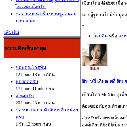
เขียนโดย 黎啟示 เมื่อ พฤ
ไหว้เช็งเม้งครับ
ขอคำแนะนำเรื่องหาครูสอนคุย
หากผู้รู้ท่านใดมีข้อมู
ภาษาแคะ
»
เพิ่มเติม
ล็อกอิน
หรือ
ลงท
ความคิดเห็นล่าสุด
ขอบคุณโกสุทิน
12 hours 18 min ก่อน
สิบ หงี่ เงียด หงี่ สิบ
สุดยอดครับ
17 hours 11 min ก่อน
เขียนโดย Mr.Xiong เมื่อ
เยี่ยมครับ
20 hours 23 min ก่อน
ต้องขออภัยคุณท้ายแถว
ขอรบกวนถามตัวอักษรจีนหน่อย
ครับ
สำหรับเรื่องพระเจ้าเต
1 วัน 13 hours ก่อน
องค์เดียวที่ยังมีผู้เป