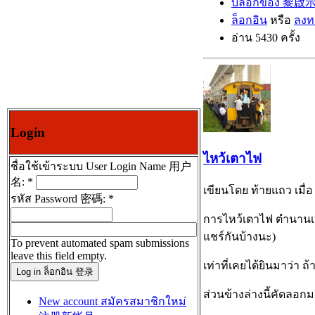
บล็อกของ 黎啟
ล็อกอิน
หรือ
ลงท
อ่าน 5430 ครั้ง
Login
ไหว้เตาไฟ
ชื่อใช้เข้าระบบ User Login Name 用户
名:
*
เขียนโดย ท้ายแถว เมื่อ 
รหัส Password 密碼:
*
การไหว้เตาไฟ ตำนานเป
แชร์กันบ้างนะ)
To prevent automated spam submissions
leave this field empty.
เท่าที่เคยได้ยินมาว่า ถ
ส่วนข้างล่างนี้คัดลอ
New account สมัครสมาชิกใหม่