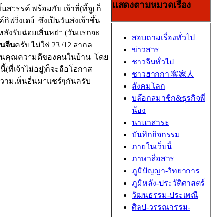
แสดงตามหมวดเรื่อง
รค์ พร้อมกับ เจ้าที่(ที้จู) ก็
ิฟวิ่งเดย์ ซึ่งเป็นวันส่งเจ้าขึ้น
 หลังรับฉ่อยเสิ่นหย่า (วันแรกจะ
สอบถามเรื่องทั่วไป
ินจีน
ครับ ไม่ใช่ 23 /12 สากล
ข่าวสาร
์รายงานคุณความดีของคนในบ้าน โดย
ชาวจีนทั่วไป
ที่เจ้าไม่อยู่)ก็จะถือโอกาส
ชาวฮากกา 客家人
ามเห็นอื่นมาแชร์ๆกันครับ
สังคมโลก
บล๊อกสมาชิก&ธุรกิจพี่
น้อง
นานาสาระ
บันทึกกิจกรรม
ภายในเว็บนี้
ภาษาสื่อสาร
ภูมิปัญญา-วิทยาการ
ภูมิหลัง-ประวัติศาสตร์
วัฒนธรรม-ประเพณี
ศิลป-วรรณกรรม-