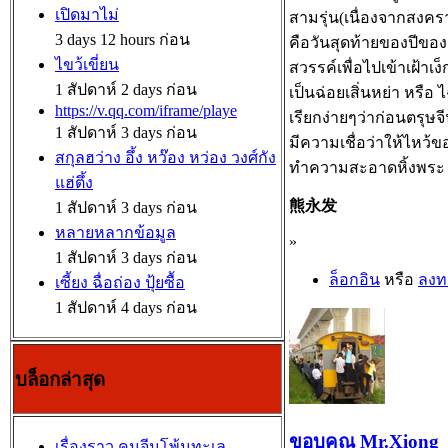
เปิดมาไม่
สามรุ่น(เนื่องจากสงครา
3 days 12 hours ก่อน
คือวันสุดท้ายของปีของเจ้า
ไขว้เขี่ยน
สวรรค์เพื่อไปเข้าเฝ้าเง
1 สัปดาห์ 2 days ก่อน
เป็นฉ่อยเสิ่นหย่า หรือ ไฉ
https://v.qq.com/iframe/playe
เรียกง่ายๆว่าก่อนตรุษ
1 สัปดาห์ 3 days ก่อน
มีความเชื่อว่าให้ไหว้ข
สกุลฮว่าง อึ้ง หว๊อง หว่อง วงศ์กัง
ทำความสะอาดหิ้งพระ ก
แฮ่ตึ้ง
熊永发
1 สัปดาห์ 3 days ก่อน
หลายหลากข้อมูล
»
1 สัปดาห์ 3 days ก่อน
ล็อกอิน
หรือ
ลงท
เซี้ยง ฉื่อถ่อง ปุ้ยซื้อ
1 สัปดาห์ 4 days ก่อน
บล็อกล่าสุด
ขอบคุณ Mr.Xiong
เรื่องราว คนจีนโพ้นทะเล