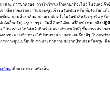
ม และ การปกครอง) การไหว้พระเจ้าเตาปกติจะไหว้ ในวันส่งเจ้าขึ้นสวร
 ซึ้งเราจะเรียกว่าวันขอบคุณเจ้า (หวั่นเซิ่น) หรือ ที่ฝรั่งเรียกแท้งค์ก
็กเซียน ก่อนที่จะกลับมาบ้านเราอีกครั้งในวันชิวสี่หลังตรุษจีน หรือ
่เส่งเอี้ยครับ) สรุปง่ายๆว่า วันที่ สิบหงี่เงียด หงี่สิบซำ หมายถึง
ปฏิท
จีน 7 วัน เราจะไหว้ส่งเจ้าที่ พร้อมพระเจ้าเตา(ถ้ามี) ขึ้นสวรรค
องหวาน พระเจ้าเตาจะได้ปากหวาน รายงานแต่เรื่องดีๆ ในระหว่างนี้(
ระถางธูป เปลี่ยนกิมฟา และทำความสะอาดบ้านก่อนวันตรุษ มีคว
ะเบียน
เพื่อแสดงความคิดเห็น