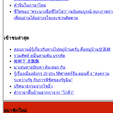
คำจีนในภาษาไทย
ชีวิตของ "พระนางฉือซีไท่โฮ่ว" (ฉบับสมบูรณ์-จบ)-ภาพถ่
เพียบอ่านได้อย่างจุใจและชวนติดตาม
เข้าชมล่าสุด
สอบถามผู้รู้เกี่ยวกับทางไปหมู่บ้านครับ คือหมู่บ้าน甘茶材
รวมศัพท์ หมื่นสามพัน บรรทัด
榕树下 龙飘飘
มาเล่นทายปัญหา ต้น-หยก กัน
รู้เรื่องเมืองมังกร 20 ประวัติศาสตร์จีน ตอนที่ 4 "สงคราม
ระหว่างรัฐ กับการพิชิตของรัฐฉิน"
ปริศนาธรรมจากไซอิ๋ว
ตำรายาพื้นบ้านฮากกาจาก "โกสิ่ว"
สมาชิกใหม่