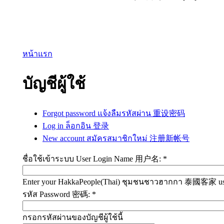
หน้าแรก
บัญชีผู้ใช้
Forgot password แจ้งลืมรหัสผ่าน 重设密码
Log in ล็อกอิน 登录
New account สมัครสมาชิกใหม่ 注册新帐号
ชื่อใช้เข้าระบบ User Login Name 用户名:
*
Enter your HakkaPeople(Thai) ชุมชนชาวฮากกา 泰國客家 us
รหัส Password 密碼:
*
กรอกรหัสผ่านของบัญชีผู้ใช้นี้