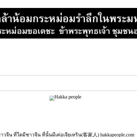
นมีชาวจีน ที่ใดมีชาวจีน ที่นั้นมีเค่อเจียเหริน(客家人) hakkapeople.com