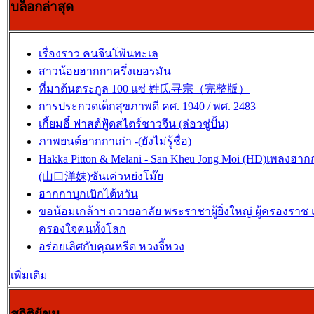
บล็อกล่าสุด
เรื่องราว คนจีนโพ้นทะเล
สาวน้อยฮากกาครึ่งเยอรมัน
ที่มาต้นตระกูล 100 แซ่ 姓氏寻宗（完整版）
การประกวดเด็กสุขภาพดี คศ. 1940 / พศ. 2483
เกี้ยมอี๋ ฟาสต์ฟู้ดสไตร์ชาวจีน (ล่อวชู่ปั้น)
ภาพยนต์ฮากกาเก่า -(ยังไม่รู้ชื่อ)
Hakka Pitton & Melani - San Kheu Jong Moi (HD)เพลงฮาก
(山口洋妺)ซันเค่วหย่งโม๊ย
ฮากกาบุกเบิกไต้หวัน
ขอน้อมเกล้าฯ ถวายอาลัย พระราชาผู้ยิ่งใหญ่ ผู้ครองราช
ครองใจคนทั้งโลก
อร่อยเลิศกับคุณหรีด หวงจี้หวง
เพิ่มเติม