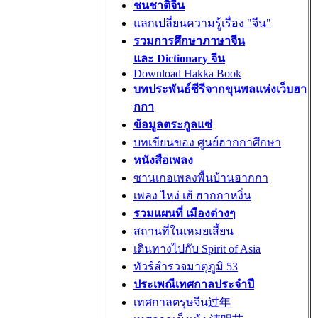
ชนชาติจีน
แลกเปลี่ยนความรู้เรื่อง "จีน"
รวมการศึกษาภาษาจีน
และ Dictionary จีน
Download Hakka Book
บทประพันธ์ซีรีจากขุนพลแห่งเว็บฮา
กกา
ข้อมูลตระกูลแซ่
บทเขียนของ ศูนย์ฮากกาศึกษา
หนังสือเพลง
ซานเกอเพลงพื้นบ้านฮากกา
เพลง ไหง่ เฮ้ ฮากกาหงิ่น
รวมแผนที่ เมืองต่างๆ
สถานที่ในเหมยเสี้ยน
เดินทางไปกับ Spirit of Asia
ทัวร์สำรวจมาตุภูมิ 53
ประเพณีเทศกาลประจำปี
เทศกาลตรุษจีน过年