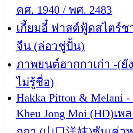
คศ. 1940 / พศ. 2483
เกี้ยมอี๋ ฟาสต์ฟู้ดสไตร์ช
จีน (ล่อวชู่ปั้น)
ภาพยนต์ฮากกาเก่า -(ยั
ไม่รู้ชื่อ)
Hakka Pitton & Melani -
Kheu Jong Moi (HD)เพ
กกา (山口洋妺)ซันเค่วห