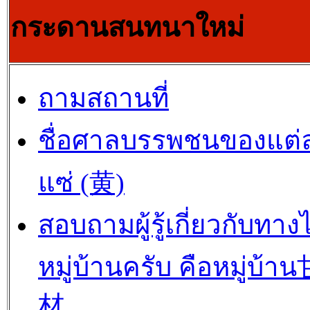
กระดานสนทนาใหม่
ถามสถานที่
ชื่อศาลบรรพชนของแต่
แซ่ (黄)
สอบถามผู้รู้เกี่ยวกับทาง
หมู่บ้านครับ คือหมู่บ้
材