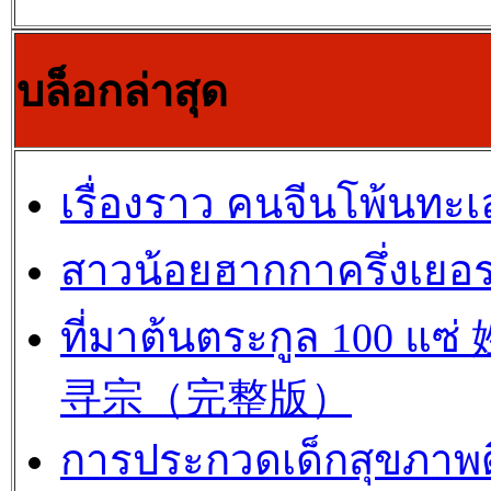
บล็อกล่าสุด
เรื่องราว คนจีนโพ้นทะเ
สาวน้อยฮากกาครึ่งเยอร
ที่มาต้นตระกูล 100 แซ
寻宗（完整版）
การประกวดเด็กสุขภาพด