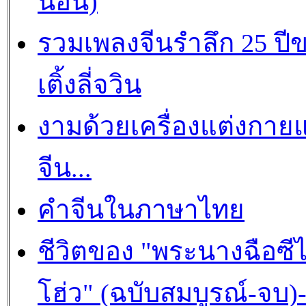
นอิน)
รวมเพลงจีนรำลึก 25 ปี
เติ้งลี่จวิน
งามด้วยเครื่องแต่งกาย
จีน...
คำจีนในภาษาไทย
ชีวิตของ "พระนางฉือซีไ
โฮ่ว" (ฉบับสมบูรณ์-จบ)