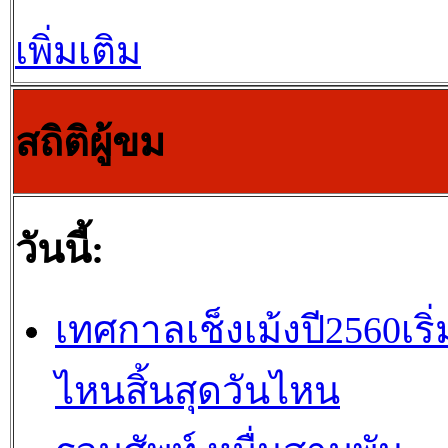
เพิ่มเติม
สถิติผู้ขม
วันนี้:
เทศกาลเช็งเม้งปี2560เริ่
ไหนสิ้นสุดวันไหน