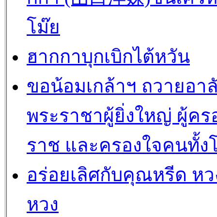
โม๊ย
ฮากกาบุกเบิกไต้หวัน
ขอน้อมเกล้าฯ ถวายอาล
พระราชาผู้ยิ่งใหญ่ ผู้คร
ราช และครองใจคนทั้ง
อร่อยเลิศกับคุณหรีด หวง
หวง