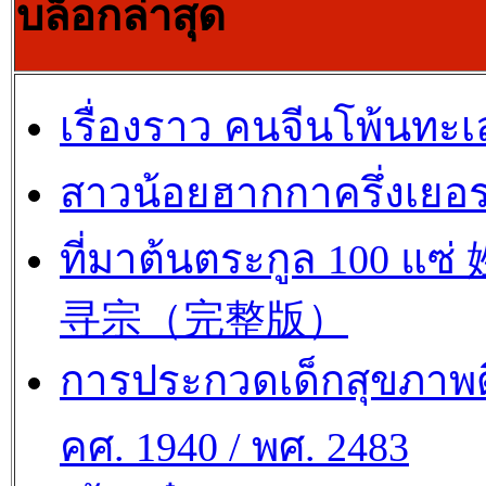
บล็อกล่าสุด
เรื่องราว คนจีนโพ้นทะเ
สาวน้อยฮากกาครึ่งเยอร
ที่มาต้นตระกูล 100 แซ
寻宗（完整版）
การประกวดเด็กสุขภาพด
คศ. 1940 / พศ. 2483