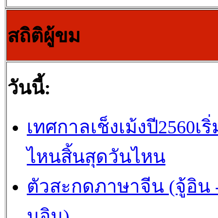
สถิติผู้ขม
วันนี้:
เทศกาลเช็งเม้งปี2560เริ่
ไหนสิ้นสุดวันไหน
ตัวสะกดภาษาจีน (จู้อิน -
นอิน)