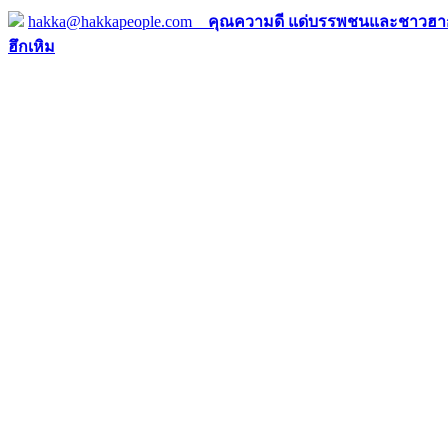
hakka@hakkapeople.com
คุณความดี แด่บรรพชนและชาวฮาก
ฮึกเหิม