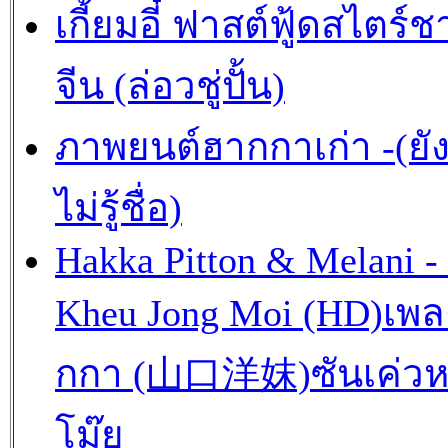
เกี้ยมอี๋ ฟาสต์ฟู้ดสไตร์ช
จีน (ล่อวชู่ปั้น)
ภาพยนต์ฮากกาเก่า -(ยั
ไม่รู้ชื่อ)
Hakka Pitton & Melani -
Kheu Jong Moi (HD)เพ
กกา (山口洋妺)ซันเค่วห
โม๊ย