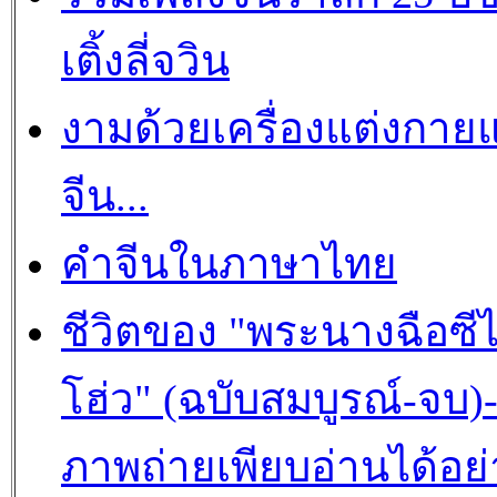
เติ้งลี่จวิน
งามด้วยเครื่องแต่งกาย
จีน...
คำจีนในภาษาไทย
ชีวิตของ "พระนางฉือซีไ
โฮ่ว" (ฉบับสมบูรณ์-จบ)
ภาพถ่ายเพียบอ่านได้อย่