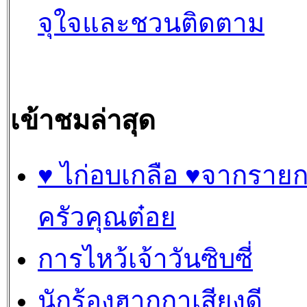
จุใจและชวนติดตาม
เข้าชมล่าสุด
♥ ไก่อบเกลือ ♥จากราย
ครัวคุณต๋อย
การไหว้เจ้าวันซิบซี่
นักร้องฮากกาเสียงดี