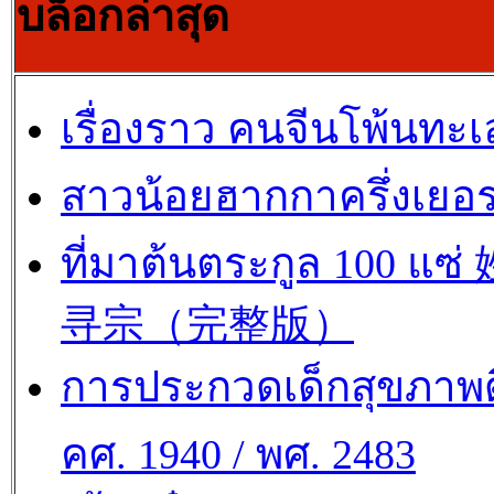
บล็อกล่าสุด
เรื่องราว คนจีนโพ้นทะเ
สาวน้อยฮากกาครึ่งเยอร
ที่มาต้นตระกูล 100 แซ
寻宗（完整版）
การประกวดเด็กสุขภาพด
คศ. 1940 / พศ. 2483