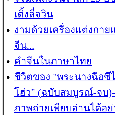
เติ้งลี่จวิน
งามด้วยเครื่องแต่งกาย
จีน...
คำจีนในภาษาไทย
ชีวิตของ "พระนางฉือซีไ
โฮ่ว" (ฉบับสมบูรณ์-จบ)
ภาพถ่ายเพียบอ่านได้อย่