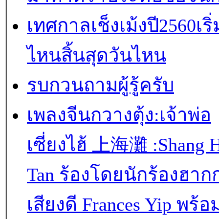
เทศกาลเช็งเม้งปี2560เริ่
ไหนสิ้นสุดวันไหน
รบกวนถามผู้รู้ครับ
เพลงจีนกวางตุ้ง:เจ้าพ่อ
เซี่ยงไฮ้ 上海灘 :Shang H
Tan ร้องโดยนักร้องฮาก
เสียงดี Frances Yip พร้อ