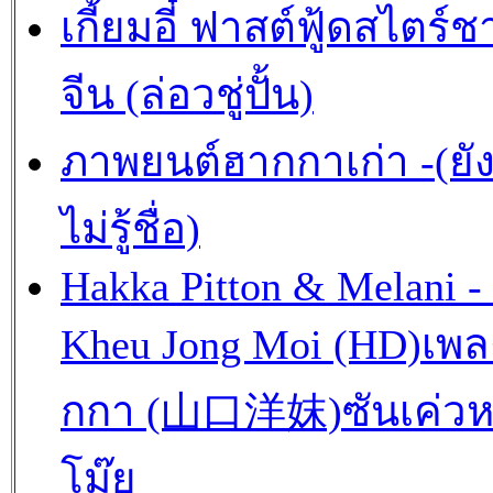
เกี้ยมอี๋ ฟาสต์ฟู้ดสไตร์ช
จีน (ล่อวชู่ปั้น)
ภาพยนต์ฮากกาเก่า -(ยั
ไม่รู้ชื่อ)
Hakka Pitton & Melani -
Kheu Jong Moi (HD)เพ
กกา (山口洋妺)ซันเค่วห
โม๊ย