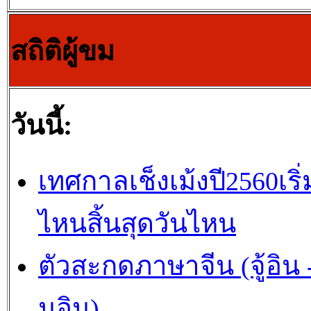
สถิติผู้ขม
วันนี้:
เทศกาลเช็งเม้งปี2560เริ่
ไหนสิ้นสุดวันไหน
ตัวสะกดภาษาจีน (จู้อิน -
นอิน)