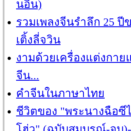
นอิน)
รวมเพลงจีนรำลึก 25 ปี
เติ้งลี่จวิน
งามด้วยเครื่องแต่งกาย
จีน...
คำจีนในภาษาไทย
ชีวิตของ "พระนางฉือซีไ
โฮ่ว" (ฉบับสมบูรณ์-จบ)