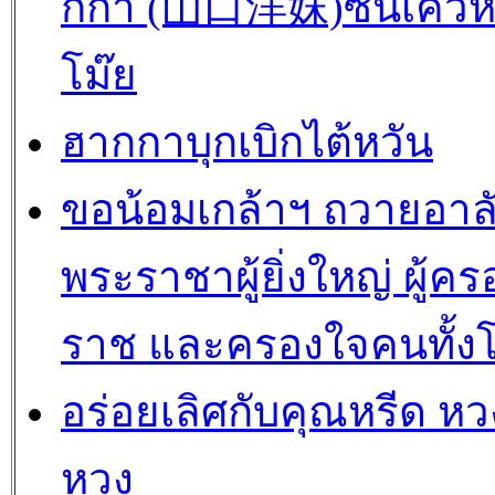
กกา (山口洋妺)ซันเค่วห
โม๊ย
ฮากกาบุกเบิกไต้หวัน
ขอน้อมเกล้าฯ ถวายอาล
พระราชาผู้ยิ่งใหญ่ ผู้คร
ราช และครองใจคนทั้ง
อร่อยเลิศกับคุณหรีด หวง
หวง