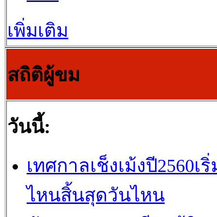
เพิ่มเติม
สถิติผู้ขม
วันนี้:
เทศกาลเช็งเม้งปี2560เริ่
ไหนสิ้นสุดวันไหน