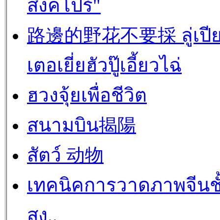
สิงคโปร์"
路邊的野花不要採 ลู่เปี
เตอเยี่ยฮัวปู๊เอี้ยวไฉ่
ฮวงจุ้ยเพื่อชีวิต
สนามบิน揭陽
สัตว์ 动物
เทคนิคการวาดภาพจีนชั
สูง..