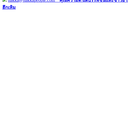
hakka@hakkapeople.com
คุณความดี แด่บรรพชนและชาวฮาก
ฮึกเหิม