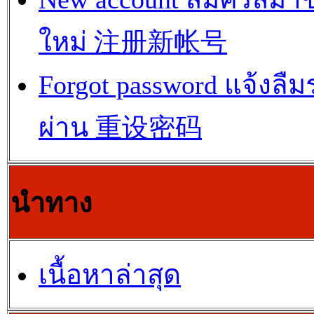
ใหม่ 注册新帐号
Forgot password แจ้งลืม
ผ่าน 重设密码
นำทาง
เนื้อหาล่าสุด