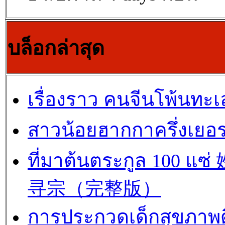
บล็อกล่าสุด
เรื่องราว คนจีนโพ้นทะเ
สาวน้อยฮากกาครึ่งเยอร
ที่มาต้นตระกูล 100 แซ
寻宗（完整版）
การประกวดเด็กสุขภาพด