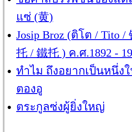
แซ่ (黄)
Josip Broz (ติโต / Tito /
托 / 鐵托 ) ค.ศ.1892 - 1
ทำไม ถึงอยากเป็นหนึ่ง
ตองอู
ตระกูลซ่งผู้ยิ่งใหญ่