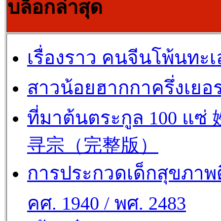
บล็อกล่าสุด
เรื่องราว คนจีนโพ้นทะเ
สาวน้อยฮากกาครึ่งเยอร
ที่มาต้นตระกูล 100 แซ
寻宗（完整版）
การประกวดเด็กสุขภาพด
คศ. 1940 / พศ. 2483