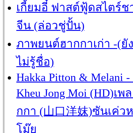
เกี้ยมอี๋ ฟาสต์ฟู้ดสไตร์ช
จีน (ล่อวชู่ปั้น)
ภาพยนต์ฮากกาเก่า -(ยั
ไม่รู้ชื่อ)
Hakka Pitton & Melani -
Kheu Jong Moi (HD)เพ
กกา (山口洋妺)ซันเค่วห
โม๊ย