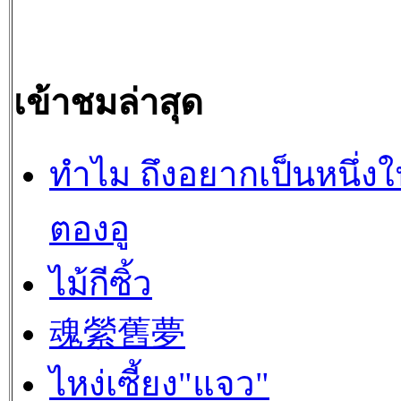
เข้าชมล่าสุด
ทำไม ถึงอยากเป็นหนึ่ง
ตองอู
ไม้กีซิ้ว
魂縈舊夢
ไหง่เซี้ยง"แจว"